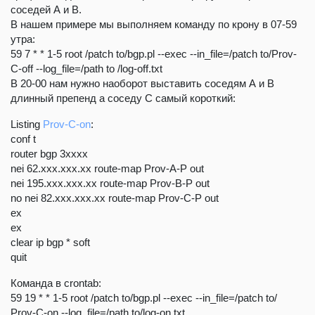
соседей А и В.
В нашем примере мы выполняем команду по крону в 07-59
утра:
59 7 * * 1-5 root /patch to/bgp.pl --exec --in_file=/patch to/Prov-
C-off --log_file=/path to /log-off.txt
В 20-00 нам нужно наоборот выставить соседям А и В
длинный препенд а соседу С самый короткий:
Listing
Prov-C-on
:
conf t
router bgp 3xxxx
nei 62.xxx.xxx.xx route-map Prov-A-P out
nei 195.xxx.xxx.xx route-map Prov-B-P out
no nei 82.xxx.xxx.xx route-map Prov-C-P out
ex
ex
clear ip bgp * soft
quit
Команда в crontab:
59 19 * * 1-5 root /patch to/bgp.pl --exec --in_file=/patch to/
Prov-C-on --log_file=/path to/log-on.txt