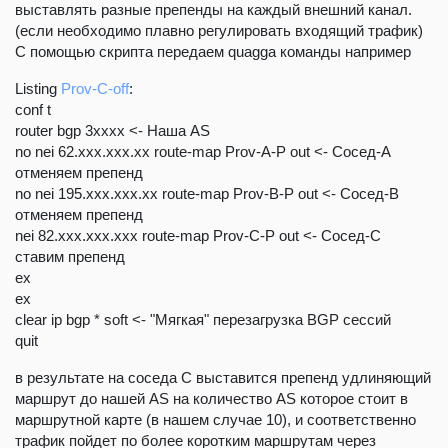
выставлять разные препенды на каждый внешний канал.
(если необходимо плавно регулировать входящий трафик)
С помощью скрипта передаем quagga команды например
Listing
Prov-C-off
:
conf t
router bgp 3xxxx <- Наша AS
no nei 62.xxx.xxx.xx route-map Prov-A-P out <- Сосед-А
отменяем препенд
no nei 195.xxx.xxx.xx route-map Prov-B-P out <- Сосед-В
отменяем препенд
nei 82.xxx.xxx.xxx route-map Prov-C-P out <- Сосед-С
ставим препенд
ex
ex
clear ip bgp * soft <- "Мягкая" перезагрузка BGP сессий
quit
в результате на соседа С выставится препенд удлиняющий
маршрут до нашей AS на количество AS которое стоит в
маршрутной карте (в нашем случае 10), и соответственно
трафик пойдет по более коротким маршрутам через