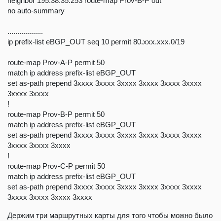
neighbor 195.38.35.253 route-map Prov-B-P out
no auto-summary
..................
ip prefix-list eBGP_OUT seq 10 permit 80.xxx.xxx.0/19
route-map Prov-A-P permit 50
match ip address prefix-list eBGP_OUT
set as-path prepend 3xxxx 3xxxx 3xxxx 3xxxx 3xxxx 3xxxx
3xxxx 3xxxx
!
route-map Prov-B-P permit 50
match ip address prefix-list eBGP_OUT
set as-path prepend 3xxxx 3xxxx 3xxxx 3xxxx 3xxxx 3xxxx
3xxxx 3xxxx 3xxxx
!
route-map Prov-C-P permit 50
match ip address prefix-list eBGP_OUT
set as-path prepend 3xxxx 3xxxx 3xxxx 3xxxx 3xxxx 3xxxx
3xxxx 3xxxx 3xxxx 3xxxx
Держим три маршрутных карты для того чтобы можно было