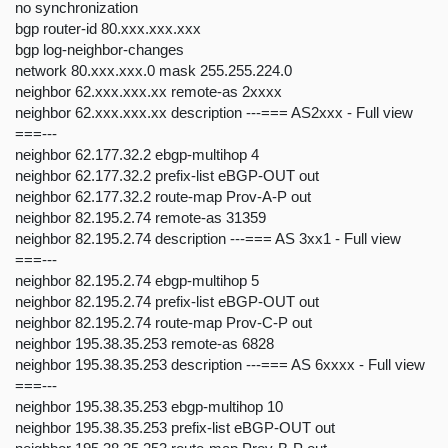
no synchronization
bgp router-id 80.xxx.xxx.xxx
bgp log-neighbor-changes
network 80.xxx.xxx.0 mask 255.255.224.0
neighbor 62.xxx.xxx.xx remote-as 2xxxx
neighbor 62.xxx.xxx.xx description ---=== AS2xxx - Full view
===---
neighbor 62.177.32.2 ebgp-multihop 4
neighbor 62.177.32.2 prefix-list eBGP-OUT out
neighbor 62.177.32.2 route-map Prov-A-P out
neighbor 82.195.2.74 remote-as 31359
neighbor 82.195.2.74 description ---=== AS 3xx1 - Full view
===---
neighbor 82.195.2.74 ebgp-multihop 5
neighbor 82.195.2.74 prefix-list eBGP-OUT out
neighbor 82.195.2.74 route-map Prov-C-P out
neighbor 195.38.35.253 remote-as 6828
neighbor 195.38.35.253 description ---=== AS 6xxxx - Full view
===---
neighbor 195.38.35.253 ebgp-multihop 10
neighbor 195.38.35.253 prefix-list eBGP-OUT out