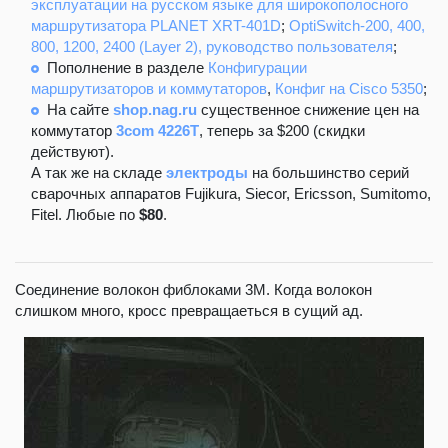
эксплуатации на русском языке для широкополосного
маршрутизатора PLANET XRT-401D
;
OptiSwitch-200, 400,
800, 1200, 2400 (Layer 2), руководство пользователя
;
Пополнение в разделе
Конфигурации
маршрутизаторов и коммутаторов
,
Конфиг на Cisco 5350
;
На сайте
shop.nag.ru
существенное снижение цен на
коммутатор
3com 4226T
, теперь за $200 (скидки
действуют).
А так же на складе
электроды
на большинство серий
сварочных аппаратов Fujikura, Siecor, Ericsson, Sumitomo,
Fitel. Любые по
$80
.
Соединение волокон фиблоками 3М. Когда волокон
слишком много, кросс превращаеться в сущий ад.