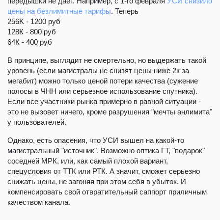
передышки не дает. Например, с 1-го февраля
УСИ снизило
цены на безлимитные тарифы
. Теперь
256K - 1200 руб
128К - 800 руб
64К - 400 руб
В принципе, выглядит не смертельно, но выдержать такой
уровень (если магистралы не снизят цены ниже 2к за
мегабит) можно только ценой потери качества (сужение
полосы в ЧНН или серьезное использование спутника).
Если все участники рынка примерно в равной ситуации -
это не вызовет ничего, кроме разрушения "мечты анлимита"
у пользователей.
Однако, есть опасения, что УСИ вышел на какой-то
магистральный "источник". Возможно оптика ГТ, "подарок"
соседней МРК, или, как самый плохой вариант,
спецусловия от ТТК или РТК. А значит, сможет серьезно
снижать цены, не загоняя при этом себя в убыток. И
компенсировать свой отвратительный саппорт приличным
качеством канала.