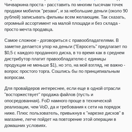
Чичваркина проста - расставить по многим тысячам точек
продажи мобилок "резаки", и за небольшие деньги (около 90
рублей) записывать фильмы всем желающим. Так сказать,
огромный ассортимент на малой площади и без склада -
просто мечта продавца.
Самое сложное - договориться с правообладателями. В
заметке делается упор на деньги ("Евросеть" предлагает по
$0,5 с каждого проданного диска, в то время как в среднем
дистрибутор платит правообладателю с единицы
продукции не меньше $1), но это, на мой взгляд, не важно -
вопрос простого торга. Сошлись бы по принципиальным
вопросам.
Для провайдеров интереснее, если еще в одной отрасли
"восторжествует" продажа файлов (пусть и
опосредованная). FoD намного проще в технической
реализации, чем VoD, да и требования к сети на порядок
ниже. Плюс пользователь, привыкнув к "нарезке дисков" в
магазине, легче пойдет на повторение этой операции в
домашних условиях.