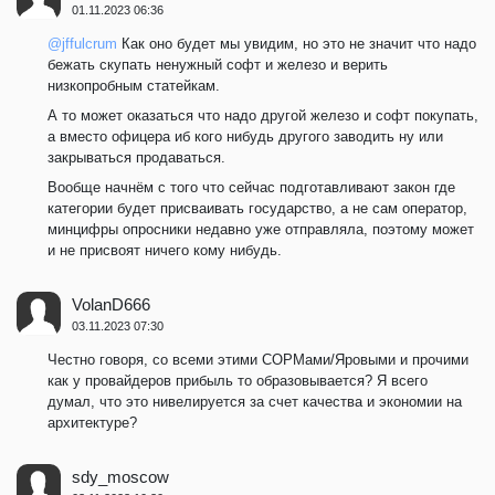
01.11.2023 06:36
@jffulcrum
Как оно будет мы увидим, но это не значит что надо
бежать скупать ненужный софт и железо и верить
низкопробным статейкам.
А то может оказаться что надо другой железо и софт покупать,
а вместо офицера иб кого нибудь другого заводить ну или
закрываться продаваться.
Вообще начнём с того что сейчас подготавливают закон где
категории будет присваивать государство, а не сам оператор,
минцифры опросники недавно уже отправляла, поэтому может
и не присвоят ничего кому нибудь.
VolanD666
03.11.2023 07:30
Честно говоря, со всеми этими СОРМами/Яровыми и прочими
как у провайдеров прибыль то образовывается? Я всего
думал, что это нивелируется за счет качества и экономии на
архитектуре?
sdy_moscow