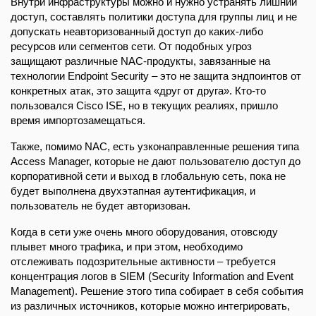
Внутри инфраструктуры можно и нужно устранять лишний
доступ, составлять политики доступа для группы лиц и не
допускать неавторизованный доступ до каких-либо
ресурсов или сегментов сети. От подобных угроз
защищают различные NAC-продукты, завязанные на
технологии Endpoint Security – это не защита эндпоинтов от
конкретных атак, это защита «друг от друга». Кто-то
пользовался Cisco ISE, но в текущих реалиях, пришло
время импортозамещаться.
Также, помимо NAC, есть узконаправленные решения типа
Access Manager, которые не дают пользователю доступ до
корпоративной сети и выход в глобальную сеть, пока не
будет выполнена двухэтапная аутентификация, и
пользователь не будет авторизован.
Когда в сети уже очень много оборудования, отовсюду
плывет много трафика, и при этом, необходимо
отслеживать подозрительные активности – требуется
концентрация логов в SIEM (Security Information and Event
Management). Решение этого типа собирает в себя события
из различных источников, которые можно интегрировать,