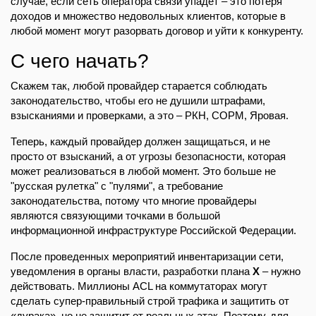
случае, если сеть оператора связи упадет – это потеря
доходов и множество недовольных клиентов, которые в
любой момент могут разорвать договор и уйти к конкуренту.
С чего начать?
Скажем так, любой провайдер старается соблюдать
законодательство, чтобы его не душили штрафами,
взысканиями и проверками, а это – РКН, СОРМ, Яровая.
Теперь, каждый провайдер должен защищаться, и не
просто от взысканий, а от угрозы безопасности, которая
может реализоваться в любой момент. Это больше не
"русская рулетка" с "пулями", а требование
законодательства, потому что многие провайдеры
являются связующими точками в большой
информационной инфраструктуре Российской Федерации.
После проведенных мероприятий инвентаризации сети,
уведомления в органы власти, разработки плана
X
– нужно
действовать. Миллионы ACL на коммутаторах могут
сделать супер-правильный строй трафика и защитить от
«дурака», но не защитит от реальных атак. Поэтому, для