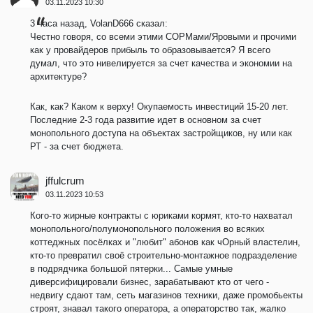
03.11.2023 10:30
3 часа назад, VolanD666 сказал:
Честно говоря, со всеми этими СОРМами/Яровыми и прочими
как у провайдеров прибыль то образовывается? Я всего
думал, что это нивелируется за счет качества и экономии на
архитектуре?
Как, как? Каком к верху! Окупаемость инвестиций 15-20 лет.
Последние 2-3 года развитие идет в основном за счет
монопольного доступа на объектах застройщиков, ну или как
РТ - за счет бюджета.
jffulcrum
03.11.2023 10:53
Кого-то жирные контракты с юриками кормят, кто-то нахватал
монопольного/полумонопольного положения во всяких
коттеджных посёлках и "любит" абонов как чОрный властелин,
кто-то превратил своё строительно-монтажное подразделение
в подрядчика большой пятерки... Самые умные
диверсифицировали бизнес, зарабатывают кто от чего -
недвигу сдают там, сеть магазинов техники, даже промобьекты
строят, знавал такого оператора, а операторство так, жалко