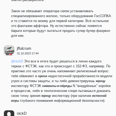
Закон не обязывает оператора связи устанавливать
специализированного железо, только оборудование ГосСОПКА
и то ставится по моему для первой категории. Всё остальное
это фантазии аффтора. Ну естественно сейчас появятся
барыги которые будут пытаться продать супер бупер фаэрвол
для кии.
jffulcrum
31.10.2023 17:44
@nickD
Это все в итоге будет решаться в лично каждого
терках с ФСТЭК, как это и происходит с 152-ФЗ, например. По
практике это часто уж очень напоминает религиозный вопрос:
тебя обвиняют в
ереси
недостаточной проработанности модели
угроз и системы защиты, и ты либо демонстрируешь
жрецу
инспектору ФСТЭК
символы и обряды
N "внедрённых" коробок
и процессов, либо в теологическом споре пытаешься доказать
свою точку зрения
жрецу
инспектору (при наличии
истинной
веры
глубокого понимания информационной безопасности).
nickD