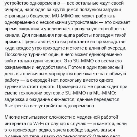
устройство одновременно — все остальные ждут своей
очереди, наблюдая за крутящимся ползунком загрузки
страницы в браузере. MU-MIMO же может работать
одновременно с несколькими устройствами — это снижает
время ожидания и увеличивает пропускную способность
канала. Для понимания принципа работы приведем такой
пример. Представьте, что вы работаете на производстве,
куда каждое утро приходите и стоите в длинной очереди.
Поскольку турникет один, в него может единовременно
зайти только один человек. Это SU-MIMO со всеми его
ожиданиями и неудобствами. Потом в один прекрасный
день вы привычным маршрутом приезжаете на любимую
работу — а очередей нет, поскольку вместо одного
турникета стоят десять. Примерно это же происходит при
смене технологии роутера с SU-MIMO на MU-MIMO:
задержка и ожидание снижаются, данные передаются
быстрее на все устройства одновременно.
Многие испытывают сложности с медленной работой
интернета по Wi-Fi от случая к случаю — и кажется, если
это происходит редко, зачем вообще задумываться
о смене роутера и каких-то технологиях? Однако дело