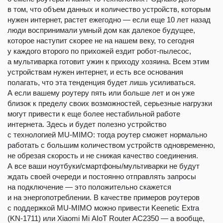
в том, что объем данных и количество устройств, которым
нужен интернет, растет ежегодно — если еще 10 лет назад
люди воспринимали умный дом как далекое будущее,
которое наступит скорее не на нашем веку, то сегодня
у каждого второго по прихожей ездит робот-пылесос,
а мультиварка готовит ужин к приходу хозяина. Всем этим
устройствам нужен интернет, и есть все основания
полагать, что эта тенденция будет лишь усиливаться.
А если вашему роутеру пять или больше лет и он уже
близок к пределу своих возможностей, серьезные нагрузки
могут привести к еще более нестабильной работе
интернета. Здесь и будет полезно устройство
с технологией MU-MIMO: тогда роутер сможет нормально
работать с большим количеством устройств одновременно,
не обрезая скорость и не снижая качество соединения.
А все ваши ноутбуки/смартфоны/мультиварки не будут
ждать своей очереди и постоянно отправлять запросы
на подключение — это положительно скажется
и на энергопотреблении. В качестве примеров роутеров
с поддержкой MU-MIMO можно привести Keenetic Extra
(KN-1711) или Xiaomi Mi AIoT Router AC2350 — а вообще,