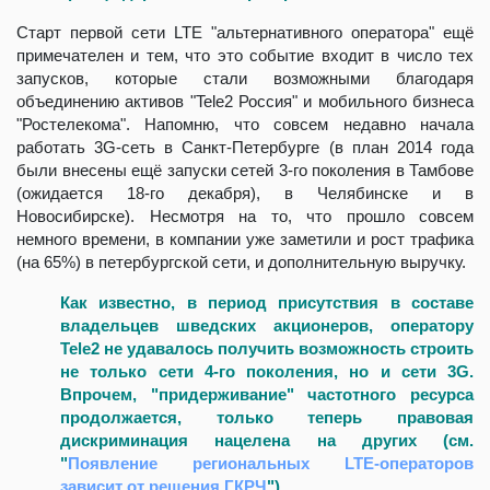
Старт первой сети LTE "альтернативного оператора" ещё
примечателен и тем, что это событие входит в число тех
запусков, которые стали возможными благодаря
объединению активов "Tele2 Россия" и мобильного бизнеса
"Ростелекома". Напомню, что совсем недавно начала
работать 3G-сеть в Санкт-Петербурге (в план 2014 года
были внесены ещё запуски сетей 3-го поколения в Тамбове
(ожидается 18-го декабря), в Челябинске и в
Новосибирске). Несмотря на то, что прошло совсем
немного времени, в компании уже заметили и рост трафика
(на 65%) в петербургской сети, и дополнительную выручку.
Как известно, в период присутствия в составе
владельцев шведских акционеров, оператору
Tele2 не удавалось получить возможность строить
не только сети 4-го поколения, но и сети 3G.
Впрочем, "придерживание" частотного ресурса
продолжается, только теперь правовая
дискриминация нацелена на других (см.
"
Появление региональных LTE-операторов
зависит от решения ГКРЧ
").