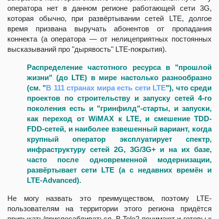
оператора нет в данном регионе работающей сети 3G,
которая обычно, при развёртывании сетей LTE, долгое
время призвана выручать абонентов от пропадания
коннекта (а оператора — от нелицеприятных постоянных
высказываний про "дырявость" LTE-покрытия).
Распределение частотного ресурса в "прошлой
жизни" (до LTE) в мире настолько разнообразно
(см. "
В 111 странах мира есть сети LTE
")
, что среди
проектов по строительству и запуску сетей 4-го
поколения есть и "гринфилд"-старты, и запуски,
как переход от WiMAX к LTE, и смешение TDD-
FDD-сетей, и наиболее взвешенный вариант, когда
крупный оператор эксплуатирует спектр,
инфраструктуру сетей 2G, 3G/3G+ и на их базе,
часто после одновременной модернизации,
развёртывает сети LTE (а с недавних времён и
LTE-Advanced).
Не могу назвать это преимуществом, поэтому LTE-
пользователям на территории этого региона придётся
привыкать/приспосабливаться. В Tele2 понимают и готовы к