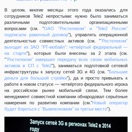
В целом, многие месяцы этого года оказались для
сотрудников Tele2 непростыми: нужно было заниматься
различными подготовительными организационными
вопросами (см. "
ОАО "Ростелеком" и "Tele2 Россия"
подписали рамочный договор
"), управлять операционной
деятельностью совместных активов (см. "
"Ростелеком"
выходит из ЗАО "РТ-мобайл": четвёртый федеральный —
на старте
"), которые были внесены за 2 этапа (см.
"
"Ростелеком" завершил передачу всех своих мобильных
активов в СП с Tele2
"), заниматься подготовкой сетевой
инфраструктуры к запуску сетей 3G и 4G (см. "
Большие
деньги для большой стройки
"), да и просто привыкать к
работе в новом статусе — четвёртого федерального игрока
на российском рынке мобильной связи. Тем более
менеджмент совместной компании обнародовал серьёзные
намерения по развитию компании (см."
Новый оператор
будет бороться с "Вымпелкомом" за третье место
").