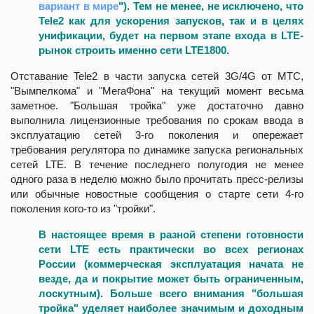
вариант в мире
"). Тем не менее, не исключено, что
Tele2 как для ускорения запусков, так и в целях
унификации, будет на первом этапе входа в LTE-
рынок строить именно сети LTE1800.
Отставание Tele2 в части запуска сетей 3G/4G от МТС,
"Вымпелкома" и "МегаФона" на текущий момент весьма
заметное. "Большая тройка" уже достаточно давно
выполнила лицензионные требования по срокам ввода в
эксплуатацию сетей 3-го поколения и опережает
требования регулятора по динамике запуска региональных
сетей LTE. В течение последнего полугодия не менее
одного раза в неделю можно было прочитать пресс-релизы
или обычные новостные сообщения о старте сети 4-го
поколения кого-то из "тройки".
В настоящее время в разной степени готовности
сети LTE есть практически во всех регионах
России (коммерческая эксплуатация начата не
везде, да и покрытие может быть ограниченным,
лоскутным). Больше всего внимания "большая
тройка" уделяет наиболее значимым и доходным