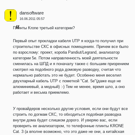
dansoftware
16.06.2011 05:57
Плинты Krone третьей категории?
Первый опыт прокладки кабеля UTP я когда-то получил при
строительстве СКС в офисных помещениях. Причем все было
по взрослому: проект, короба Pandiut/Legrand, анализатор
категории 5e. Потом направленность моей деятельности
сменилась на ШПД и я поначалу также с большим призрением
смотрел на подобного рода домовую разводку, считая что
нормально работать это не будет. Особенно меня веселил
двухпарный кабель UTP с пометкой "Cat. 5e"(даже еще не
алюминиевый, а медный) :-) Тем не менее, время шло, а оно
работает и весьма приемлемо.
У провайдеров несколько другие условия, если они будут все
строить по догмам СКС, то обходиться подобная разводка
внутри дома будет слишком дорого. И уверяю вас, если
проверить ее анализатором, то телефонные плинты KRONE
Cat. 3 (а вполне возможно, что это даже не они, а китайская