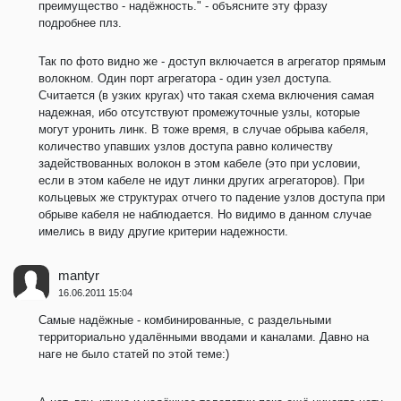
преимущество - надёжность." - объясните эту фразу
подробнее плз.
Так по фото видно же - доступ включается в агрегатор прямым
волокном. Один порт агрегатора - один узел доступа.
Считается (в узких кругах) что такая схема включения самая
надежная, ибо отсутствуют промежуточные узлы, которые
могут уронить линк. В тоже время, в случае обрыва кабеля,
количество упавших узлов доступа равно количеству
задействованных волокон в этом кабеле (это при условии,
если в этом кабеле не идут линки других агрегаторов). При
кольцевых же структурах отчего то падение узлов доступа при
обрыве кабеля не наблюдается. Но видимо в данном случае
имелись в виду другие критерии надежности.
mantyr
16.06.2011 15:04
Самые надёжные - комбинированные, с раздельными
территориально удалёнными вводами и каналами. Давно на
наге не было статей по этой теме:)