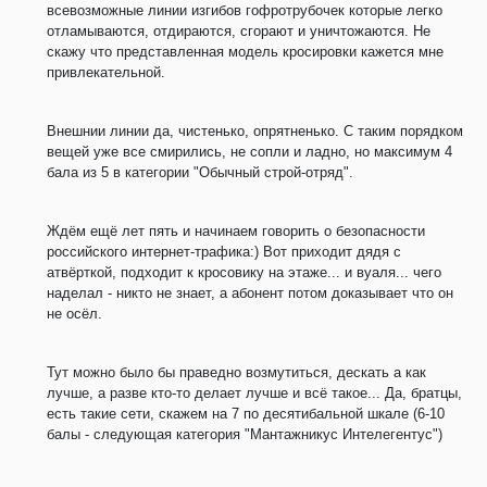
всевозможные линии изгибов гофротрубочек которые легко
отламываются, отдираются, сгорают и уничтожаются. Не
скажу что представленная модель кросировки кажется мне
привлекательной.
Внешнии линии да, чистенько, опрятненько. С таким порядком
вещей уже все смирились, не сопли и ладно, но максимум 4
бала из 5 в категории "Обычный строй-отряд".
Ждём ещё лет пять и начинаем говорить о безопасности
российского интернет-трафика:) Вот приходит дядя с
атвёрткой, подходит к кросовику на этаже... и вуаля... чего
наделал - никто не знает, а абонент потом доказывает что он
не осёл.
Тут можно было бы праведно возмутиться, дескать а как
лучше, а разве кто-то делает лучше и всё такое... Да, братцы,
есть такие сети, скажем на 7 по десятибальной шкале (6-10
балы - следующая категория "Мантажникус Интелегентус")