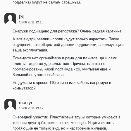
подделка) будут не самым страшным.
[S]
16.06.2011 12:15
Снаружи подчищено для репортажа? Очень редкая картинка.
А вот внутри реалии - сопли будут только нарастать. Такое
ощущение, что общестрой делали подрядчики, а коммутацию -
ваша эксплуатация.
Почему-то нет органайзера и рама для плинтов, да и сами
плинты - дорогое удовольствие. Причем, плинты не
промаркированы, какой порт куда - хз, учитывая еще и
большой не уложенный запас...
Не думали о кроссе 110го типа или кабель напрямую в
коммутатор?
mantyr
16.06.2011 13:17
Очередной ужастик. Пластиковые трубы которые умирают в
течении двух-трёх, реже шести, месяцев. Ящики-гиганты
портяющие не только вид, но и настроение жильцов,