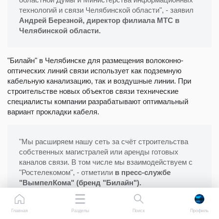
технологий и связи Челябинской области", - заявил
Андрей Березной, директор филиала МТС в
Челябинской области.
"Билайн" в Челябинске для размещения волоконно-
оптических линий связи использует как подземную
кабельную канализацию, так и воздушные линии. При
строительстве новых объектов связи технические
специалисты компании разрабатывают оптимальный
вариант прокладки кабеля.
"Мы расширяем нашу сеть за счёт строительства
собственных магистралей или аренды готовых
каналов связи. В том числе мы взаимодействуем с
"Ростелекомом", - отметили
в пресс-службе
"ВымпелКома" (бренд "Билайн").
Как и любое строительство, перенос наземных
телекоммуникационных проводов под землю
Главная
Разделы
Поиск
Профиль
подразумевает расходы, но изменения в