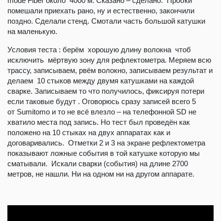
mode Fiber около 4000 м. Сказано – сделано. Пробки
помешали приехать рано, ну и естественно, закончили
поздно. Сделали стенд. Смотали часть большой катушки
на маленькую.
Условия теста : берём хорошую длину волокна чтоб
исключить мёртвую зону для рефлектометра. Меряем всю
трассу, записываем, рвём волокно, записываем результат и
делаем 10 стыков между двумя катушками на каждой
сварке. Записываем то что получилось, фиксируя потери
если таковые будут . Оговорюсь сразу записей всего 5
от Sumitomo и то не всё влезло – на телефонной SD не
хватило места под запись. Но тест был проведён как
положено на 10 стыках на двух аппаратах как и
договаривались. Отметки 2 и 3 на экране рефлектометра
показывают ложные события в той катушке которую мы
сматывали. Искали сварки (события) на длине 2700
метров, не нашли. Ни на одном ни на другом аппарате.