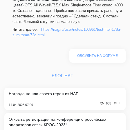
цвета)
OFS
All
Wave
®
FLEX
Max
Single
-
mode
Fiber
около
4000
м. Сказано – сделано.
Пробки помешали приехать рано, ну и
естественно, закончили поздно =( Сделали стенд. Смотали
часть большой катушки на маленькую.
Читать далее:
https://nag.ru/user/notes/103961/test-fitel-178a-
sumitomo-72c.html
ОБСУДИТЬ НА ФОРУМЕ
БЛОГ НАГ
Награда нашла своего героя из НАГ
0
635
14.04.2023 07:09
Открыта регистрация на конференцию российских
операторов связи КРОС-2023!