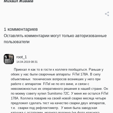
Михаил Живаев
1 комментариев
Оставлять комментарии могут только авторизованные
пользователи
root_1
14.04.2019 08:31
Приехал я как то в гости к коллеге пообщаться. Раньше у
обоих у нас были сварочные аппараты
FiTel
178
A
. В силу
объективных
технических вопросов возникших у него при
работе с аппаратом
FiTel
не по его вине, и связи с
невозможностью их оперативного решения в нашей стране. Он
по моему совету купил
Sumitomo
72
C
. У меня же остался
FiTel
178
A
. Коллега поварив на своей новой сварке месяца четыре
предложил сделать тест на качество сварки двух аппаратов,
т.е.
сварки под рефлектометр.
У меня была заводская
катушка с остатками
модного волокна (на фото красного