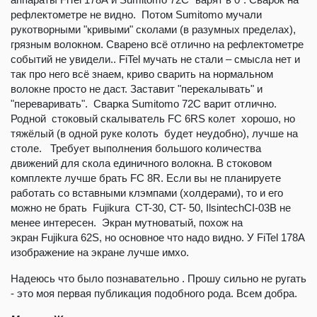
рефлектометре не видно. Потом Sumitomo мучали
рукотворными "кривыми" сколами (в разумных пределах),
грязным волокном. Сварено всё отлично на рефлектометре
событий не увидели.. FiTel мучать не стали – смысла нет и
так про него всё знаем, криво сварить на нормальном
волокне просто не даст. Заставит "перекалывать" и
"переваривать". Сварка Sumitomo 72C варит отлично.
Родной стоковый скалыватель FC 6RS колет хорошо, но
тяжёлый (в одной руке колоть будет неудобно), лучше на
столе. Требует выполнения большого количества
движений для скола единичного волокна. В стоковом
комплекте лучше брать FC 8R. Если вы не планируете
работать со вставными клэмпами (холдерами), то и его
можно не брать Fujikura CT-30, CT- 50, IlsintechCI-03B не
менее интересен. Экран мутноватый, похож на
экран Fujikura 62S, но основное что надо видно. У FiTel 178А
изображение на экране лучше имхо.
Надеюсь что было познавательно . Прошу сильно не ругать
- это моя первая публикация подобного рода. Всем добра.