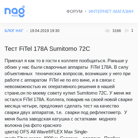
ФОРУМ
ИНТЕРНЕТ-МАГАЗИН
1
БЛОГ НАГ
19.04.2019 19:30
3166
Тест FiTel 178A Sumitomo 72C
Приехал я как то в гости к коллеге пообщаться. Раньше у
обоих у нас были сварочные аппараты FiTel 178A. В силу
объективных технических вопросов, возникших у него при
работе с аппаратом FiTel не по его вине, и в связи с
невозможностью их оперативного решения в нашей
стране,он по моему совету купил Sumitomo 72C. У меня же
остался FiTel 178A. Коллега, поварив на своей новой сварке
месяца четыре, предложил сделать тест на качество
сварки двух аппаратов, т.е. сварки под рефлектометр. У
меня была заводская катушка с остатками модного
волокна (на фото красного
цвета) OFS All Wave®FLEX Max Single-