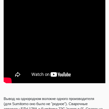
Вывод на однородном волокне одного производителя
(для Sumitomo оно было не "родное"). Сварочные
аппараты FiTel 178A и Sumitomo 72C "варят в 0". Сварок на