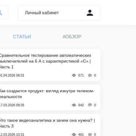
Личный кабинет
Войти через Форум
СТАТЬИ
#ОБЗОР
Регистрация
Забыли пароль?
Сравнительное тестирование автоматических
выключателей на 6 А с характеристикой «C» |
Часть 1
0
01.04.2026 06:31
671
Как создается продукт: взгляд изнутри телеком-
реальности
0
17.03.2026 09:25
642
Что такое видеоаналитика и зачем она нужна? |
Часть 3
0
12.03.2026 10:31
481