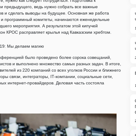
, нужно как следует потрудиться. Подготовка к
и предыдущего, ведь нужно собрать все важные
ков и сделать выводы на будущее. Основная же работа
 и программный комитеты, начинаются еженедельные
дшего мероприятия. А результатом этой кипучей
кон КРОС расправляет крылья над Кавказским хребтом.
онференцией было проведено более сорока совещаний,
истов и выполнено множество самых разных задач. В итоге,
ителей из 220 компаний со всех уголков России и ближнего
ры связи, интеграторы, IT-компании, социальные сети,
ых интернет-провайдеров. Деловая часть состояла