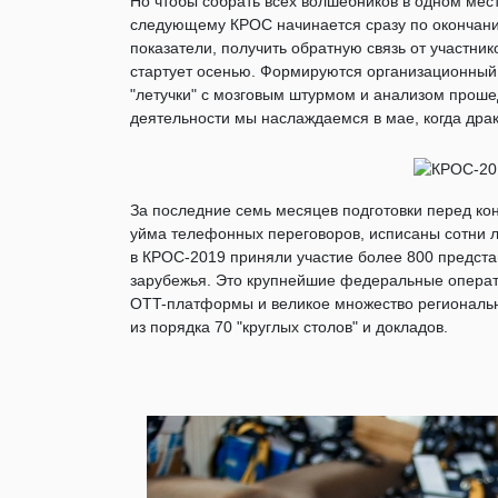
Но чтобы собрать всех волшебников в одном месте
следующему КРОС начинается сразу по окончани
показатели, получить обратную связь от участни
стартует осенью. Формируются организационный
"летучки" с мозговым штурмом и анализом проше
деятельности мы наслаждаемся в мае, когда дра
За последние семь месяцев подготовки перед к
уйма телефонных переговоров, исписаны сотни л
в КРОС-2019 приняли участие более 800 представ
зарубежья. Это крупнейшие федеральные операто
OTT-платформы и великое множество региональн
из порядка 70 "круглых столов" и докладов.