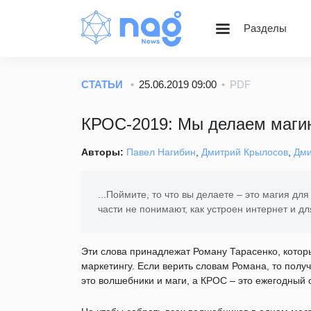
Разделы
Статьи
Блог НАГ
СТАТЬИ
25.06.2019 09:00
PDF
Золотой фонд Nag.Ru
КРОС-2019: Мы делаем маги
Вебинары
Веселые картинки
Авторы:
Павел Нагибин
,
Дмитрий Крылосов
,
Дми
...Поймите, то что вы делаете – это магия д
части не понимают, как устроен интернет и дл
Эти слова принадлежат Роману Тарасенко, котор
маркетингу. Если верить словам Романа, то получа
это волшебники и маги, а КРОС – это ежегодный с