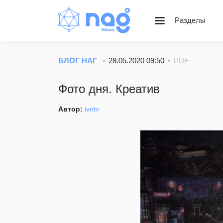
Разделы
Статьи
Блог НАГ
БЛОГ НАГ
28.05.2020 09:50
PDF
Золотой фонд Nag.Ru
Фото дня. Креатив
Вебинары
Веселые картинки
Автор:
ivntv