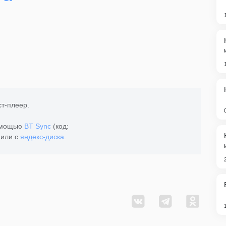
ст-плеер.
помощью
BT Sync
(код:
или с
яндекс-диска
.