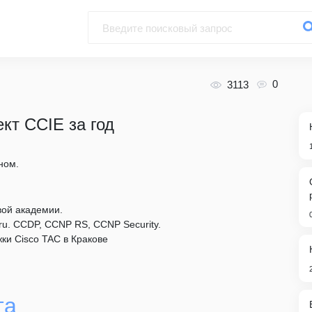
0
3113
кт CCIE за год
ном.
евой академии.
.ru. CCDP, CCNP RS, CCNP Security.
ки Cisco TAC в Кракове
та