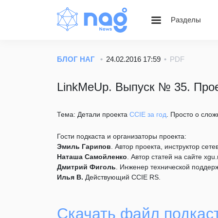
Разделы
Статьи
Блог НАГ
БЛОГ НАГ
24.02.2016 17:59
PDF
Золотой фонд Nag.Ru
LinkMeUp. Выпуск № 35. Прое
Вебинары
Веселые картинки
Тема: Детали проекта
CCIE за год
. Просто о слож
Гости подкаста и организаторы проекта:
Эмиль Гарипов
. Автор проекта, инструктор сет
Наташа Самойленко
. Автор статей на сайте xgu
Дмитрий Фиголь
. Инженер технической поддерж
Илья В.
Действующий CCIE RS.
Скачать файл подкас