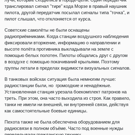
транслировал сигнал "тире" кода Морзе в правый наушник
пилота, другой передатчик посылал сигналы типа "точка", и
пилот слышал, что отклоняется от курса.
Советские самолёты не были оснащены
радиоприёмниками. Когда станции воздушного наблюдения
фиксировали вторжение, информацию о направлении и
высоте полёта противника выкладывали на земле с
помощью белых полотен. Пилоты общались друг с другом
в воздухе с помощью покачиваний крыльями. Поэтому
группы летали в пределах видимости визуальных сигналов.
В танковых войсках ситуация была немногим лучше:
радиостанции были, но громоздкие и ненадёжные.
Установленная станция урезала боекомплект патронов на
треть. При этом, она часто выходила из строя. Как правило,
танки не имели ни внешней, ни внутренней связи, действуя
как самостоятельные боевые единицы.
Пехота также не была обеспечена оборудованием для
радиосвязи в полном объёме. Часто под военные нужды
переделывали гражданскую технику.