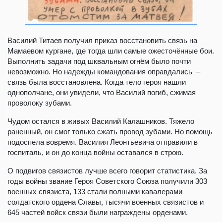
Василий Титаев получил приказ восстановить связь на
Мамаевом кургане, где тогда шли самые ожесточённые бои.
Выполнить задачи под шквальным огнём было почти
невозможно. Но надежды командования оправдались –
связь была восстановлена. Когда тело героя нашли
однополчане, они увидели, что Василий погиб, сжимая
проволоку зубами.
Чудом остался в живых Василий Калашников. Тяжело
раненный, он смог только сжать провод зубами. Но помощь
подоспела вовремя. Василия Леонтьевича отправили в
госпиталь, и он до конца войны оставался в строю.
О подвигов связистов лучше всего говорит статистика. За
годы войны звание Героя Советского Союза получили 303
военных связиста, 133 стали полными кавалерами
солдатского ордена Славы, тысячи военных связистов и
645 частей войск связи были награждены орденами.