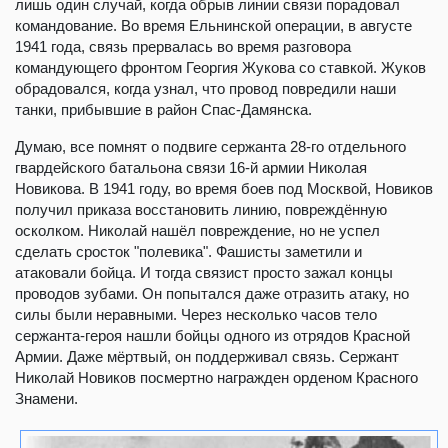
лишь один случай, когда обрыв линии связи порадовал
командование. Во время Ельнинской операции, в августе
1941 года, связь прервалась во время разговора
командующего фронтом Георгия Жукова со ставкой. Жуков
обрадовался, когда узнал, что провод повредили наши
танки, прибывшие в район Спас-Дамянска.
Думаю, все помнят о подвиге сержанта 28-го отдельного
гвардейского батальона связи 16-й армии Николая
Новикова. В 1941 году, во время боев под Москвой, Новиков
получил приказа восстановить линию, повреждённую
осколком. Николай нашёл повреждение, но не успел
сделать сросток "полевика". Фашисты заметили и
атаковали бойца. И тогда связист просто зажал концы
проводов зубами. Он попытался даже отразить атаку, но
силы были неравными. Через несколько часов тело
сержанта-героя нашли бойцы одного из отрядов Красной
Армии. Даже мёртвый, он поддерживал связь. Сержант
Николай Новиков посмертно награжден орденом Красного
Знамени.