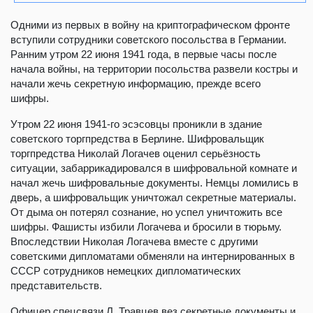
Одними из первых в войну на криптографическом фронте
вступили сотрудники советского посольства в Германии.
Ранним утром 22 июня 1941 года, в первые часы после
начала войны, на территории посольства развели костры и
начали жечь секретную информацию, прежде всего
шифры.
Утром 22 июня 1941-го эсэсовцы проникли в здание
советского торгпредства в Берлине. Шифровальщик
торгпредства Николай Логачев оценил серьёзность
ситуации, забаррикадировался в шифровальной комнате и
начал жечь шифровальные документы. Немцы ломились в
дверь, а шифровальщик уничтожал секретные материалы.
От дыма он потерял сознание, но успел уничтожить все
шифры. Фашисты избили Логачева и бросили в тюрьму.
Впоследствии Николая Логачева вместе с другими
советскими дипломатами обменяли на интернированных в
СССР сотрудников немецких дипломатических
представительств.
Офицер спецсвязи Л. Травцев вез секретные документы и