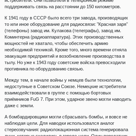
истребители. Они позволяли в телефонном режиме
поддерживать связь на расстоянии до 150 километров.
К 1941 году в СССР было всего три завода, производящих
то или иное оборудование для радиосвязи: "Красная заря"
(телефоны) завод им. Кулакова (телеграфы), завод им.
Коминтерна (радиоаппаратура). Этих производственных
мощностей не хватало, чтобы обеспечить армию
необходимой техникой. Кроме того, много времени отняла
эвакуация предприятий и возобновление производства в
тылу. Но уже к 1943 году советские войска превосходили
противника по оборудованию связью.
Между тем, в начале войны у немцев были технологии,
недоступные в Советском Союзе. Немецкие истребители
взаимодействовали в группе с помощью бортовых
приёмников FuG 7. При этом, ударное звено могли наводить
даже с земли.
А бомбардировщики могли сбрасывать бомбы, и вовсе не
наблюдая цели. Для наводки использовался аналог
стереозвучания: радиолокационная система генерировала
лучи, которые сходились в городе-цели. Один передатчик