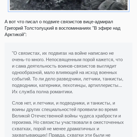
А вот что писал о подвиге связистов вице-адмирал
Григорий Толстолуцкий в воспоминаниях "В эфире над
Арктикой":
"О связистах, их подвигах на войне написано не
очень-то много. Непосвященным порой кажется, что
и сама деятельность воинов-связистов выглядит
однообразной, мало влияющей на исход военных
событий. То ли дело разведчики, летчики, танкисты,
подводники, катерники, пехотинцы, артиллеристы...
Их служба полна романтики.
Слов нет, и летчики, и подводники, и танкисты, и
воины других специальностей проявили во время
Великой Отечественной войны чудеса храбрости и
героизма. Но связисты участвовали в ожесточенных
схватках, порой не менее драматичных и
захватывающих! Правда, схватки эти были не