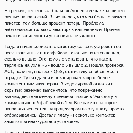
В-третьих, тестировал большие/маленькие пакеты, пинги с
разных направлений. Выяснилось, что чем больше размер
пакетов, тем больше процент потерь. Проблема
наблюдалась только с некоторых направлений. Причём
никакой зависимости установить не удалось.
Тогда я начал собирать статистику со всех устройств со
всех транзитных интерфейсов - сколько пакетов вошло,
сколько вышло. Это помогло установить, что пакеты
терялись на узле R6 - вошло 5 вышло 2. Пошла проверка
ACL, политик, настроек QoS, статистику ошибок. Всё в
порядке. Тут я сдался и эскалировал запрос более
компетентным инженерам. В ходе суровой отладки в
скрытых режимах выяснилось, что повреждено
взаимодействие между линейной платой в 9-м слоту и
коммутационной фабрикой в 1-м. Все пакеты, которые
направлялись сетевым процессором на эту плату, просто
отбрасывались. Достали плату - несколько контактов
замято при неаккуратной установке.
То есть обнаружить неисправность платы в принципе