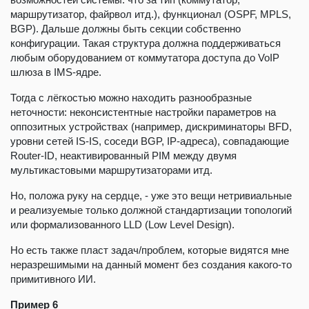
маршрутизатор, файрвол итд.), функционал (OSPF, MPLS,
BGP). Дальше должны быть секции собственно
конфигурации. Такая структура должна поддерживаться
любым оборудованием от коммутатора доступа до VoIP
шлюза в IMS-ядре.
Тогда с лёгкостью можно находить разнообразные
неточности: неконсистентные настройки параметров на
оппозитных устройствах (например, дискриминаторы BFD,
уровни сетей IS-IS, соседи BGP, IP-адреса), совпадающие
Router-ID, неактивированный PIM между двумя
мультикастовыми маршрутизаторами итд.
Но, положа руку на сердце, - уже это вещи нетривиальные
и реализуемые только должной стандартизации топологий
или формализованного LLD (Low Level Design).
Но есть также пласт задач/проблем, которые видятся мне
неразрешимыми на данный момент без создания какого-то
примитивного ИИ.
Пример 6