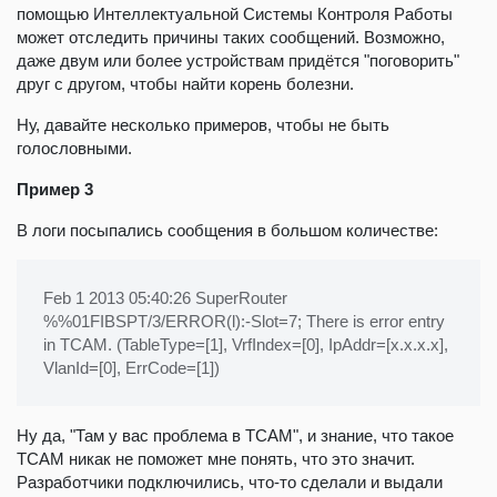
помощью Интеллектуальной Системы Контроля Работы
может отследить причины таких сообщений. Возможно,
даже двум или более устройствам придётся "поговорить"
друг с другом, чтобы найти корень болезни.
Ну, давайте несколько примеров, чтобы не быть
голословными.
Пример 3
В логи посыпались сообщения в большом количестве:
Feb 1 2013 05:40:26 SuperRouter
%%01FIBSPT/3/ERROR(l):-Slot=7; There is error entry
in TCAM. (TableType=[1], VrfIndex=[0], IpAddr=[x.x.x.x],
VlanId=[0], ErrCode=[1])
Ну да, "Там у вас проблема в TCAM", и знание, что такое
TCAM никак не поможет мне понять, что это значит.
Разработчики подключились, что-то сделали и выдали