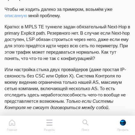
Чтобы не ходить далеко за примером, возьмём уже
описанную
мной проблему.
Кратко: в MPLS TE туннеле задан обязательный Next-Hop в
primary Expliсit path. Резервного нет. В случае если Next-hop
доступен, LSP обязан строиться через него, даже если ему
для этого придётся идти через всю сеть по периметру. При
этом трафик может передаваться нормально. Как тут
понять, что что-то не так с конфигурацией?
Или настройка стыка двух провайдеров (даже простая IP-
связность без CSC или Option X). Система Контроля по
моему видению ограничена только нашей AS, максимум
сетью компании, включающей несколько AS. То есть
отследить здесь неработоспособность чего-то вообще не
представляется возможным.
Только если Системы
Контроля не смогут договориться между собой
.
Интеллектуальная
Главная
Разделы
Поиск
Профиль