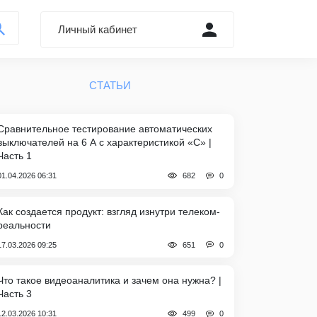
Личный кабинет
Войти через Форум
СТАТЬИ
Регистрация
Забыли пароль?
Сравнительное тестирование автоматических
выключателей на 6 А с характеристикой «C» |
Часть 1
0
01.04.2026 06:31
682
Как создается продукт: взгляд изнутри телеком-
реальности
0
17.03.2026 09:25
651
Что такое видеоаналитика и зачем она нужна? |
Часть 3
0
12.03.2026 10:31
499