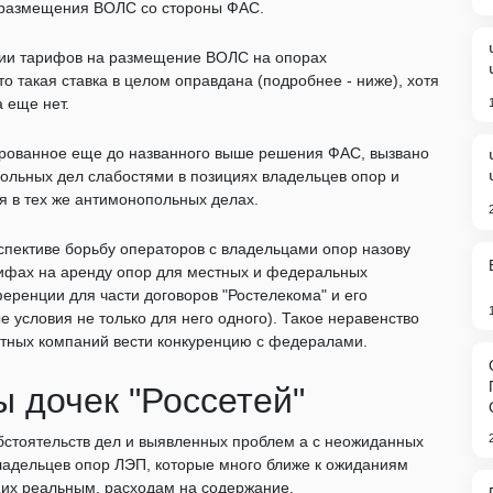
я размещения ВОЛС со стороны ФАС.
нии тарифов на размещение ВОЛС на опорах
то такая ставка в целом оправдана (подробнее - ниже), хотя
а еще нет.
сированное еще до названного выше решения ФАС, вызвано
льных дел слабостями в позициях владельцев опор и
 в тех же антимонопольных делах.
пективе борьбу операторов с владельцами опор назову
арифах на аренду опор для местных и федеральных
ренции для части договоров "Ростелекома" и его
 условия не только для него одного). Такое неравенство
естных компаний вести конкуренцию с федералами.
 дочек "Россетей"
обстоятельств дел и выявленных проблем а с неожиданных
ладельцев опор ЛЭП, которые много ближе к ожиданиям
ющих реальным, расходам на содержание.