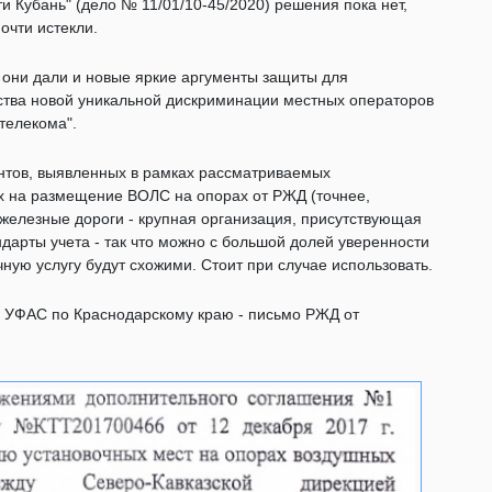
и Кубань" (дело № 11/01/10-45/2020) решения пока нет,
очти истекли.
: они дали и новые яркие аргументы защиты для
ьства новой уникальной дискриминации местных операторов
остелекома".
ентов, выявленных в рамках рассматриваемых
 на размещение ВОЛС на опорах от РЖД (точнее,
железные дороги - крупная организация, присутствующая
дарты учета - так что можно с большой долей уверенности
ную услугу будут схожими. Стоит при случае использовать.
с УФАС по Краснодарскому краю - письмо РЖД от