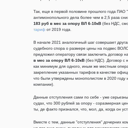
Так, еще в первой половине прошлого года ПАО 
антимонопольного дела более чем в 2,5 раза сни
183 руб в мес за опору ВЛ 6-10кВ
(без НДС, см
тариф
от 2019 года.
В начале 2021 аналогичный шаг совершает другая
судебного спора о размере цены на подвес ВОЛ
предложил оператору связи заключить договор н
в мес за опору ВЛ 6-10кВ
(без НДС). Договор с
как минимум для одного, иным же местным опера
закрепление указанных тарифов в качестве офиц
что были утверждены монополистом в 2020 году 
компании).
Данные отступления сами по себе - уже серьезн
судах, что 300 рублей за опору - соразмерная це
ты, де факто признался, что, мол, да, когда он у
Вместе с тем, данные "отступления" дочерних ко