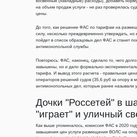
косвенные (накладные) расходы), добавить норм
на объем продаж услуги - не раз проверялась с
цены.
До того, как решение ФАС по тарифам на разме
силу, несколько преждевременно утверждать, но 
пойдет в список образцовых дел ФАС и станет 
антимонопольной службы.
Повторюсь: ФАС, наконец, сделало то, чего долго
завышены, но и дало формально-эксперименталь
тарифа. И вывод этого расчета - правильная цен
операторов решений судов (35,6 руб за опору в 
антимонопольных дел, которые ранее называли 
Дочки "Россетей" в ш
"играет" и уличный с
Как выше упоминалось, комиссия ФАС в 2020 год
завышения цен услуги размещения ВОЛС на опор