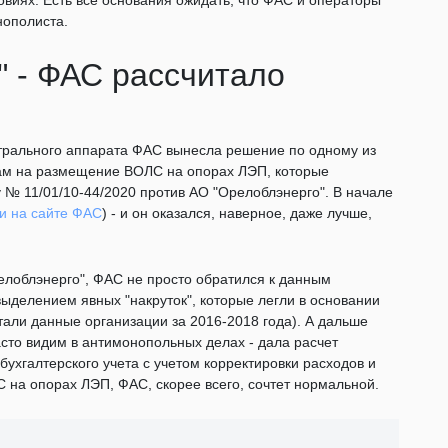
виях. Есть все основания ожидать, что ФАС и операторы
нополиста.
" - ФАС рассчитало
нтрального аппарата ФАС вынесла решение по одному из
ам на размещение ВОЛС на опорах ЛЭП, которые
у № 11/01/10-44/2020 против АО "Орелоблэнерго". В начале
и на сайте ФАС
) - и он оказался, наверное, даже лучше,
релоблэнерго", ФАС не просто обратился к данным
с выделением явных "накруток", которые легли в основании
стали данные организации за 2016-2018 года). А дальше
асто видим в антимонопольных делах - дала расчет
бухгалтерского учета с учетом корректировки расходов и
С на опорах ЛЭП, ФАС, скорее всего, сочтет нормальной.