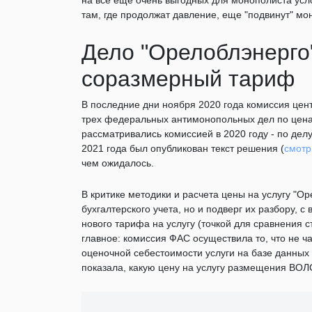
на все еще очень выгодных для монополиста усло
там, где продолжат давление, еще "подвинут" мо
Дело "Орелоблэнерго
соразмерный тариф
В последние дни ноября 2020 года комиссия це
трех федеральных антимонопольных дел по цен
рассматривались комиссией в 2020 году - по дел
2021 года был опубликован текст решения (
смотр
чем ожидалось.
В критике методики и расчета цены на услугу "О
бухгалтерского учета, но и подверг их разбору, 
нового тарифа на услугу (точкой для сравнения 
главное: комиссия ФАС осуществила то, что не ч
оценочной себестоимости услуги на базе данных 
показала, какую цену на услугу размещения ВОЛ