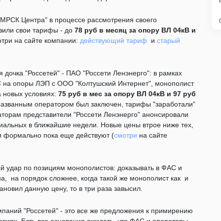
"МРСК Центра" в процессе рассмотрения своего
зили свои тарифы - до
78 руб в месяц за опору ВЛ 04кВ и
отри на сайте компании:
действующий тариф
и
старый
 дочка "Россетей" - ПАО "Россети Ленэнерго": в рамках
С на опоры ЛЭП с ООО "Колтушский Интернет", монополист
а новых условиях:
75 руб в мес за опору ВЛ 04кВ и 97 руб
 названным оператором был заключен, тарифы "заработали"
торам представители "Россети Ленэнерго" анонсировали
иальных в ближайшие недели. Новые цены втрое ниже тех,
и формально пока еще действуют (
смотри
на сайте
ый удар по позициям монополистов: доказывать в ФАС и
на, на порядок сложнее, когда такой же монополист как и
становил данную цену, то в три раза завысил.
мпаний "Россетей" - это все же предложения к примирению