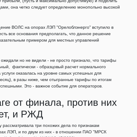
у прибыли, (пусть и максимально допустимую) и поделить
удами, она четко следует определению монопольно высокой
щение ВОЛС на опорах ЛЭП "Орелоблэнерго" вступило в
есть все основания предполагать, что данное решение
показательным примером для местных управлений
 ожидали но не видели - не просто признало, что тарифы
ный, фактически - образцовый расчет нормального
а услуги оказалась на уровне самых успешных для
месяц), в разы ниже, чем отыгранные тарифы по итогам
успешными. Это - важное событие для операторов.
аге от финала, против них
вет, и РЖД
у рассматривала три похожих дела по признакам
ах ЛЭП, и по двум из них - в отношении ПАО "МРСК