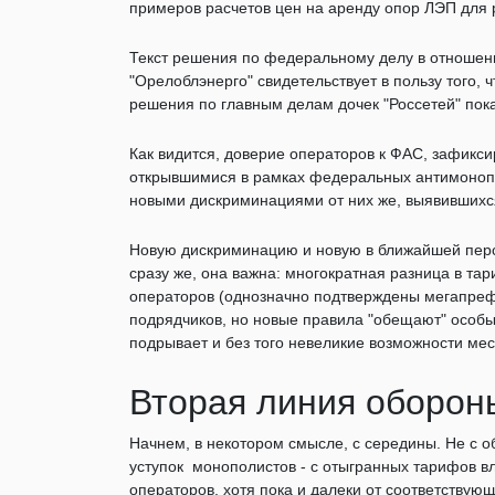
примеров расчетов цен на аренду опор ЛЭП дл
Текст решения по федеральному делу в отноше
"Орелоблэнерго" свидетельствует в пользу того, ч
решения по главным делам дочек "Россетей" пок
Как видится, доверие операторов к ФАС, зафик
открывшимися в рамках федеральных антимонопо
новыми дискриминациями от них же, выявившихся
Новую дискриминацию и новую в ближайшей перс
сразу же, она важна: многократная разница в т
операторов (однозначно подтверждены мегапрефе
подрядчиков, но новые правила "обещают" особые
подрывает и без того невеликие возможности м
Вторая линия обороны
Начнем, в некотором смысле, с середины. Не с 
уступок монополистов - с отыгранных тарифов в
операторов, хотя пока и далеки от соответству