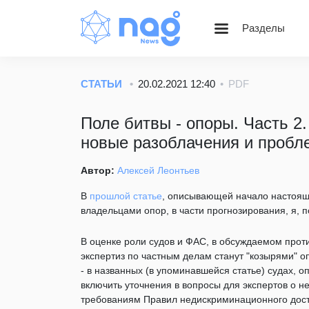
Разделы
Статьи
Блог НАГ
СТАТЬИ
20.02.2021 12:40
PDF
Золотой фонд Nag.Ru
Поле битвы - опоры. Часть 2
Вебинары
новые разоблачения и проб
Веселые картинки
Автор:
Алексей Леонтьев
В
прошлой статье
, описывающей начало настоящ
владельцами опор, в части прогнозирования, я, 
В оценке роли судов и ФАС, в обсуждаемом прот
экспертиз по частным делам станут "козырями" 
- в названных (в упоминавшейся статье) судах, 
включить уточнения в вопросы для экспертов о н
требованиям Правил недискриминационного досту