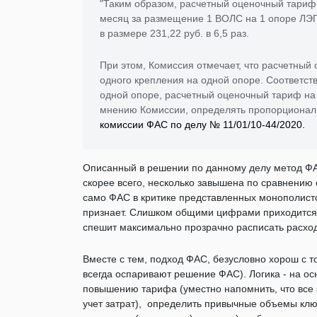
"Таким образом, расчетный оценочный тариф б
месяц за размещение 1 ВОЛС на 1 опоре ЛЭП
в размере 231,22 руб. в 6,5 раз.
При этом, Комиссия отмечает, что расчетный
одного крепления на одной опоре. Соответст
одной опоре, расчетный оценочный тариф на 
мнению Комиссии, определять пропорциональ
комиссии ФАС по делу № 11/01/10-44/2020.
Описанный в решении по данному делу метод ФАС
скорее всего, несколько завышена по сравнению 
само ФАС в критике представленных монополисто
признает. Слишком общими цифрами приходится 
спешит максимально прозрачно расписать расхо
Вместе с тем, подход ФАС, безусловно хорош с т
всегда оспаривают решение ФАС). Логика - на о
повышению тарифа (уместно напомнить, что все
учет затрат), определить привычные объемы клю