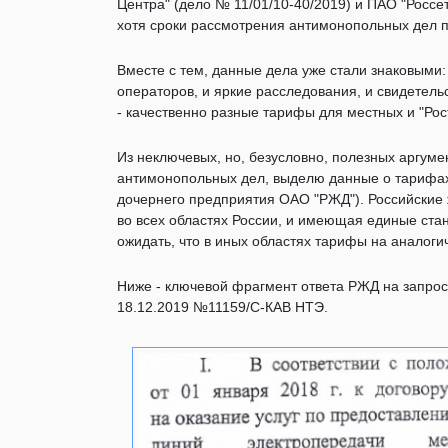
Центра" (дело № 11/01/10-40/2019) и ПАО "Россет
хотя сроки рассмотрения антимонопольных дел п
Вместе с тем, данные дела уже стали знаковыми
операторов, и яркие расследования, и свидетел
- качественно разные тарифы для местных и "Р
Из неключевых, но, безусловно, полезных аргум
антимонопольных дел, выделю данные о тарифах
дочернего предприятия ОАО "РЖД"). Российские 
во всех областях России, и имеющая единые стан
ожидать, что в иных областях тарифы на аналогич
Ниже - ключевой фрагмент ответа РЖД на запро
18.12.2019 №11159/С-КАВ НТЭ.