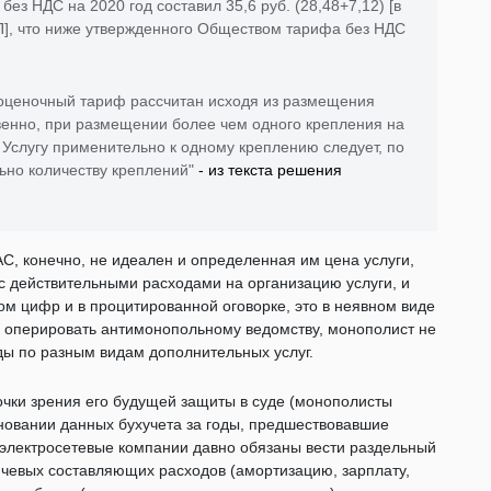
ез НДС на 2020 год составил 35,6 руб. (28,48+7,12) [в
], что ниже утвержденного Обществом тарифа без НДС
 оценочный тариф рассчитан исходя из размещения
венно, при размещении более чем одного крепления на
Услугу применительно к одному креплению следует, по
но количеству креплений"
- из текста решения
, конечно, не идеален и определенная им цена услуги,
с действительными расходами на организацию услуги, и
м цифр и в процитированной оговорке, это в неявном виде
оперировать антимонопольному ведомству, монополист не
ды по разным видам дополнительных услуг.
очки зрения его будущей защиты в суде (монополисты
сновании данных бухучета за годы, предшествовавшие
 электросетевые компании давно обязаны вести раздельный
чевых составляющих расходов (амортизацию, зарплату,