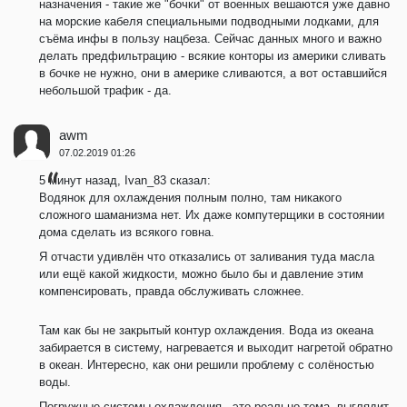
назначения - такие же "бочки" от военных вешаются уже давно
на морские кабеля специальными подводными лодками, для
съёма инфы в пользу нацбеза. Сейчас данных много и важно
делать предфильтрацию - всякие конторы из америки сливать
в бочке не нужно, они в америке сливаются, а вот оставшийся
небольшой трафик - да.
awm
07.02.2019 01:26
5 минут назад, Ivan_83 сказал:
Водянок для охлаждения полным полно, там никакого
сложного шаманизма нет. Их даже компутерщики в состоянии
дома сделать из всякого говна.
Я отчасти удивлён что отказались от заливания туда масла
или ещё какой жидкости, можно было бы и давление этим
компенсировать, правда обслуживать сложнее.
Там как бы не закрытый контур охлаждения. Вода из океана
забирается в систему, нагревается и выходит нагретой обратно
в океан. Интересно, как они решили проблему с солёностью
воды.
Погружные системы охлаждения - это реально тема, выглядит