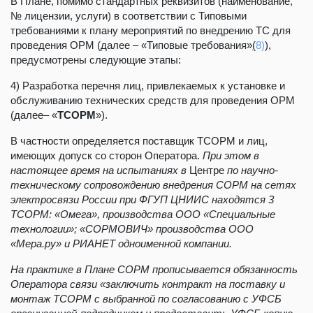
В Плане, помимо стандартных реквизитов (наименование,
№ лицензии, услуги) в соответствии с Типовыми
требованиями к плану мероприятий по внедрению ТС для
проведения ОРМ (далее – «Типовые требования»
(
8)
),
предусмотрены следующие этапы:
4) Разработка перечня лиц, привлекаемых к установке и
обслуживанию технических средств для проведения ОРМ
(далее– «
ТСОРМ
»).
В частности определяется поставщик ТСОРМ и лиц,
имеющих допуск со сторон Оператора.
При этом в
настоящее время на испытаниях в
Центре
по научно-
техническому сопровождению внедрения СОРМ на сетях
электросвязи России при ФГУП ЦНИИС находятся 3
ТСОРМ: «Омега», производства ООО «Специальные
технологии»; «СОРМОВИЧ» производства ООО
«Мера.ру» и РИАНЕТ одноименной компании.
На практике в Плане СОРМ прописывается обязанность
Оператора связи «
заключить контракт на поставку и
монтаж ТСОРМ
с выбранной по согласованию с
УФСБ