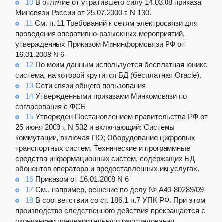
10
В отличие от утратившего силу 14.03.08 приказа
Минсвязи России от 25.07.2000 г. N 130.
11
См. п. 11 Требований к сетям электросвязи для
проведения оперативно-разыскных мероприятий,
утвержденных Приказом Мининформсвязи РФ от
16.01.2008 N 6
12
По моим данным используется бесплатная юникс
система, на которой крутится БД (бесплатная Oracle).
13
Сети связи общего пользования
14
Утвержденными приказами Минкомсвязи по
согласования с ФСБ
15
Утвержден Постановлением правительства РФ от
25 июня 2009 г. N 532 и включающий: Системы
коммутации, включая ПО; Оборудование цифровых
транспортных систем, Технические и программные
средства информационных систем, содержащих БД
абонентов оператора и предоставленных им услугах.
16
Приказом от 16.01.2008 N 6
17
См., например, решение по делу № А40-80289/09
18
В соответствии со ст. 186.1 п.7 УПК РФ. При этом
производство следственного действия прекращается с
окончанием предварительного расследования