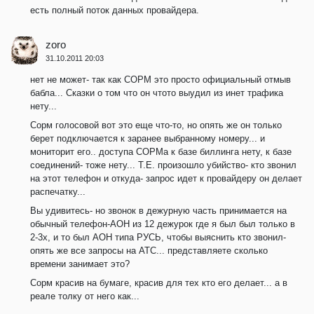
есть полный поток данных провайдера.
zoro
31.10.2011 20:03
нет не может- так как СОРМ это просто официальный отмыв
бабла... Сказки о том что он чтото выудил из инет трафика
нету...
Сорм голосовой вот это еще что-то, но опять же он только
берет подключается к заранее выбранному номеру... и
мониторит его.. доступа СОРМа к базе биллинга нету, к базе
соединений- тоже нету... Т.Е. произошло убийство- кто звонил
на этот телефон и откуда- запрос идет к провайдеру он делает
распечатку...
Вы удивитесь- но звонок в дежурную часть принимается на
обычный телефон-АОН из 12 дежурок где я был был только в
2-3х, и то был АОН типа РУСЬ, чтобы выяснить кто звонил-
опять же все запросы на АТС... представляете сколько
времени занимает это?
Сорм красив на бумаге, красив для тех кто его делает... а в
реале толку от него как...