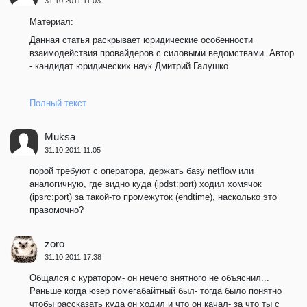
31.10.2011 11:03
Материал:
Данная статья раскрывает юридические особенности
взаимодействия провайдеров с силовыми ведомствами. Автор
- кандидат юридических наук Дмитрий Галушко.
Полный текст
Muksa
31.10.2011 11:05
порой требуют с оператора, держать базу netflow или
аналогичную, где видно куда (ipdst:port) ходил хомячок
(ipsrc:port) за такой-то промежуток (endtime), насколько это
правомочно?
zoro
31.10.2011 17:38
Общался с куратором- он нечего внятного не объяснил...
Раньше когда юзер помегабайтный был- тогда было понятно
чтобы рассказать куда он ходил и что он качал- за что ты с