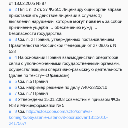
от 18.02.2005 № 87
2
П/п 1 п. 2 ст. 37 ФЗоС: Лицензирующий орган вправе
приостановить действие лицензии в случае: 1)
выявления нарушений, которые
могут повлечь
за собой
причинение ущерба … обеспечению нужд …
безопасности государства
3
См. п. 2 Правил, утвержденных постановлением
Правительства Российской Федерации от 27.08.05 г. N
538
4
На основании Правил взаимодействия операторов
связи с уполномоченными государственными органами,
осуществляющими оперативно-разыскную деятельность
(далее по тексту– «
Правила
»).
5
См. п.5 Правил
6
См. например решение по делу А40-33292/10
7
См. п.7 Правил
8
Утверждены 15.01.2008 совместным приказом ФСБ
№8 и Мининформсвязи № 5
9
См.
http://actoscope.com/szfo/komi/vs-
komi/gr/3/obyazanie-ustanovit-oborudovan13112010-
2417567/