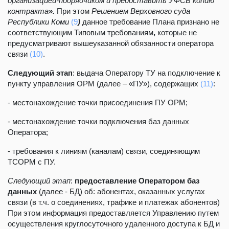
организацией-подрядчиком и предоставить УФСБ копию
контракта
».
При этом
Решением Верховного суда
Республики Коми
(9
)
данное требование Плана признано не
соответствующим Типовым требованиям
,
которые не
предусматривают вышеуказанной обязанности оператора
связи
(10)
.
Следующий этап
: выдача Оператору ТУ на подключение к
пункту управления ОРМ (далее – «ПУ»), содержащих
(11)
:
- местонахождение точки присоединения ПУ ОРМ;
- местонахождение точки подключения баз данных
Оператора;
- требования к линиям (каналам) связи, соединяющим
ТСОРМ с ПУ.
Следующий этап
:
предоставление Оператором баз
данных
(далее - БД) об: абонентах, оказанных услугах
связи (в т.ч. о соединениях, трафике и платежах абонентов)
При этом информация предоставляется Управлению путем
осуществления круглосуточного удаленного доступа к БД и