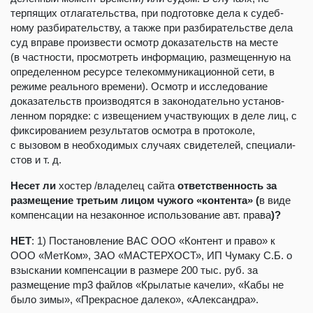
терпящих отлагательства, при подготовке дела к судеб­
ному разбирательству, а также при разбирательстве дела
суд вправе произвести осмотр доказательств на месте
(в частности, просмотреть информацию, размещенную на
определенном ресурсе телекоммуникационной сети, в
режиме реального времени). Осмотр и исследование
доказательств производятся в законодательно установ­
ленном порядке: с извещением участвующих в деле лиц, с
фиксированием результатов осмотра в протоколе,
с вызовом в необходимых случаях свидетелей, специали­
стов и т. д.
Несет ли
хостер /владелец сайта
ответственность за
размещение третьим лицом чужого «контента»
(
в виде
компенсации на незаконное использование авт. права
)
?
НЕТ
: 1) Постановление ВАС ООО «Контент и право» к
ООО «МетКом», ЗАО «МАСТЕРХОСТ», ИП Чумаку С.Б. о
взыскании компенсации в размере 200 тыс. руб. за
размещение mp3 файлов «Крылатые качели», «Кабы не
было зимы», «Прекрасное далеко», «Александра».