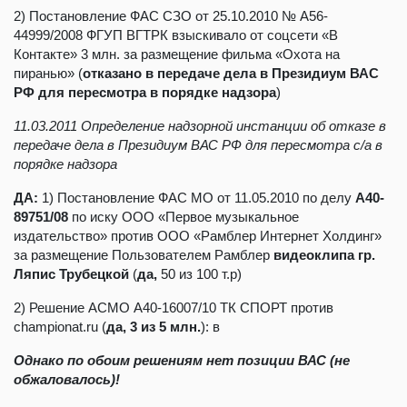
2) Постановление ФАС СЗО от 25.10.2010 № А56-
44999/2008 ФГУП ВГТРК взыскивало от соцсети «В
Контакте» 3 млн. за размещение фильма «Охота на
пиранью» (
отказано в передаче дела в Президиум ВАС
РФ для пересмотра в порядке надзора
)
11.03.2011 Определение надзорной инстанции об отказе в
передаче дела в Президиум ВАС РФ для пересмотра с/а в
порядке надзора
ДА:
1) Постановление ФАС МО от 11.05.2010 по делу
А40-
89751/08
по иску
ООО «Первое музыкальное
издательство» против ООО «Рамблер Интернет Холдинг»
за размещение Пользователем Рамблер
видеоклипа гр.
Ляпис Трубецкой
(
да,
50 из 100 т.р)
2) Решение АСМО А40-16007/10 ТК СПОРТ против
championat.ru (
да, 3 из 5 млн.
): в
Однако по обоим решениям нет позиции ВАС (не
обжаловалось)!