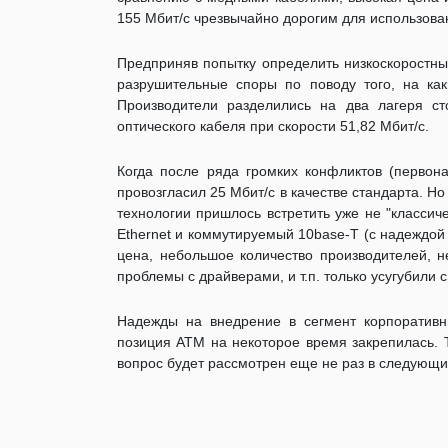
155 Мбит/с чрезвычайно дорогим для использова
Предприняв попытку определить низкоскоростн
разрушительные споры по поводу того, на как
Производители разделились на два лагеря ст
оптического кабеля при скорости 51,82 Мбит/с.
Когда после ряда громких конфликтов (первон
провозгласил 25 Мбит/с в качестве стандарта. Н
технологии пришлось встретить уже не "классиче
Ethernet и коммутируемый 10base-T (с надеждой
цена, небольшое количество производителей, 
проблемы с драйверами, и т.п. только усугубили 
Надежды на внедрение в сегмент корпоративны
позиция АТМ на некоторое время закрепилась. Т
вопрос будет рассмотрен еще не раз в следующи