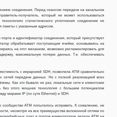
лением соединения. Перед сеансом передачи на канальном
правитель-получатель, который не может использоваться
 технологиях статистического уплотнения соединение не
я пакеты с указанным адресом.
р порта и идентификатор соединения, который присутствует
утатор обрабатывает поступающие ячейки, основываясь на
пираясь на этот механизм, возможно регламентировать для
адержку, максимальную потерю данных. Т.е. обеспечивать
местимость с иерархией SDH, позволила АТМ сравнительно
ых сетей передачи данных. Но с полной реализацией всех
лемы. Как это бывало не раз, локальные сети и клиентские
 без этого мощная технология с большим потенциалом
ду мирами IP (по сути Ethernet) и SDH.
ю сообщество АТМ попыталось исправить. К сожалению, не
ности, несмотря на все преимущества волоконной оптики по
интерфейсных плат и портов коммутаторов делала ATM на