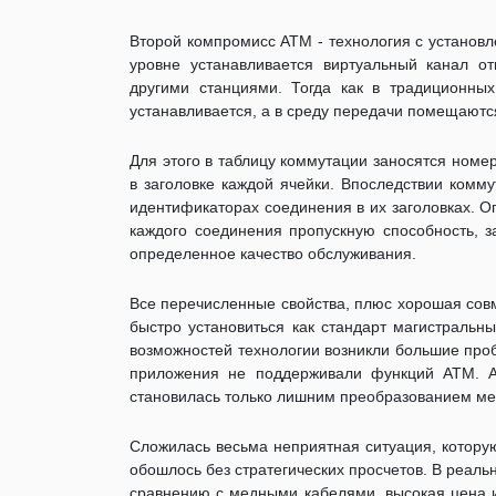
Второй компромисс АТМ - технология с установ
уровне устанавливается виртуальный канал от
другими станциями. Тогда как в традиционных
устанавливается, а в среду передачи помещаютс
Для этого в таблицу коммутации заносятся номе
в заголовке каждой ячейки. Впоследствии комм
идентификаторах соединения в их заголовках. О
каждого соединения пропускную способность, з
определенное качество обслуживания.
Все перечисленные свойства, плюс хорошая сов
быстро установиться как стандарт магистральн
возможностей технологии возникли большие проб
приложения не поддерживали функций АТМ. А
становилась только лишним преобразованием меж
Сложилась весьма неприятная ситуация, котору
обошлось без стратегических просчетов. В реаль
сравнению с медными кабелями, высокая цена 