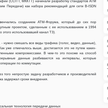
рафии (CCITT, МККТТ) начинали разработку стандартов ATM
ежим Передачи) как набора рекомендаций для сети B-ISDN
увенчались созданием АТМ-Форума, который до сих пор
рупным проектом, сделанным с ее использованием в 1994
до этого использовавшей канал Т3).
 - нужно смешать все виды трафика (голос, видео, данные),
Как уже отмечалось выше, достигается это не путем каких-
сленными компромиссами. В чем-то это похоже на способ
рерывные данные разбиваются на интервалы, которые
 операции по коммутации.
ез того непростую задачу разработчиков и производителей
ка задержал сроки внедрения.