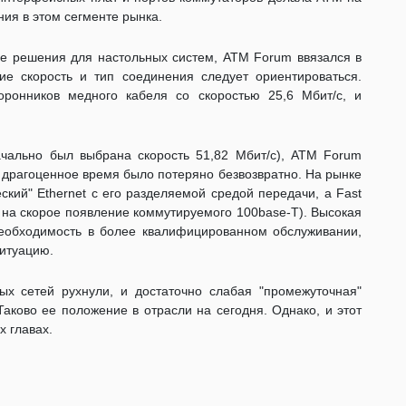
ния в этом сегменте рынка.
ые решения для настольных систем, ATM Forum ввязался в
ие скорость и тип соединения следует ориентироваться.
оронников медного кабеля со скоростью 25,6 Мбит/с, и
ачально был выбрана скорость 51,82 Мбит/с), ATM Forum
о драгоценное время было потеряно безвозвратно. На рынке
ский" Ethernet с его разделяемой средой передачи, а Fast
 на скорое появление коммутируемого 100base-T). Высокая
необходимость в более квалифицированном обслуживании,
ситуацию.
х сетей рухнули, и достаточно слабая "промежуточная"
аково ее положение в отрасли на сегодня. Однако, и этот
х главах.