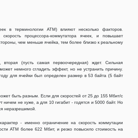
ек в терминологии АТМ) влияют несколько факторов.
 скорость процессора-коммутатора ячеек, и повышает
стороны, чем меньше ячейка, тем более близко к реальному
, вторая (пусть самая первоочередная) ждет. Сильная
может немного сгладить эффект, но не устранить причину.
году для ячейки был определен размер в 53 байта (5 байт
может быть разным. Если для скоростей от 25 до 155 Мбит/с
т ничем не хуже, а для 10 гигабит - годятся и 5000 байт. Но
тся неразрешимой.
характер - именно ограничение на скорость коммутации
ости АТМ более 622 Мбит, и резко повысило стоимость на