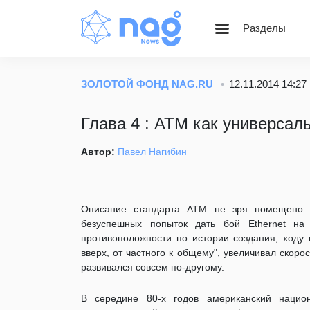
Разделы
Статьи
Блог НАГ
ЗОЛОТОЙ ФОНД NAG.RU
12.11.2014 14:27
Золотой фонд Nag.Ru
Глава 4 : ATM как универсал
Вебинары
Веселые картинки
Автор:
Павел Нагибин
Описание стандарта АТМ не зря помещено в
безуспешных попыток дать бой Ethernet на
противоположности по истории создания, ходу 
вверх, от частного к общему", увеличивал скоро
развивался совсем по-другому.
В середине 80-х годов американский нацио