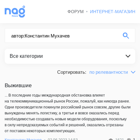
ФОРУМ
ИНТЕРНЕТ-МАГАЗИН
Все категории
Сортировать:
по релевантности
по релевантности
ВСЕ КАТЕГОРИИ
сначала новые
Выжившие
СТАТЬИ
сначала старые
... В последние годы международная обстановка влияет
на телекоммуникационный рынок России, пожалуй, как никогда ранее.
Одни производители покинули российский рынок совсем, другие были
вынуждены менять логистику, а третьи и вовсе оказались перед
необходимостью создавать новые модели оборудования, поскольку
в силу непредсказуемых событий и решений, оказались отрезаны
от поставок некоторых комплектующих.
1
Константин Мухачев
02.06.2023 14:53
1621