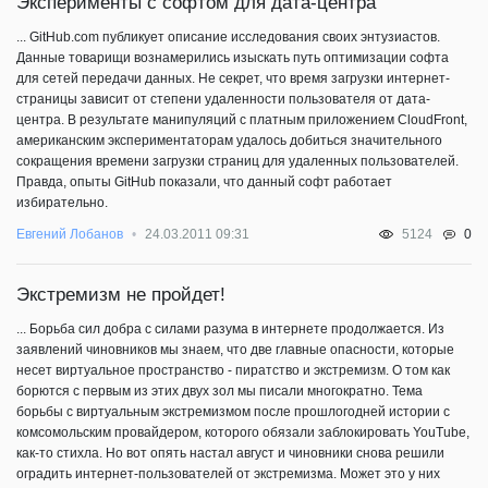
Эксперименты с софтом для дата-центра
... GitHub.com публикует описание исследования своих энтузиастов.
Данные товарищи вознамерились изыскать путь оптимизации софта
для сетей передачи данных. Не секрет, что время загрузки интернет-
страницы зависит от степени удаленности пользователя от дата-
центра. В результате манипуляций с платным приложением CloudFront,
американским экспериментаторам удалось добиться значительного
сокращения времени загрузки страниц для удаленных пользователей.
Правда, опыты GitHub показали, что данный софт работает
избирательно.
0
Евгений Лобанов
24.03.2011 09:31
5124
Экстремизм не пройдет!
... Борьба сил добра с силами разума в интернете продолжается. Из
заявлений чиновников мы знаем, что две главные опасности, которые
несет виртуальное пространство - пиратство и экстремизм. О том как
борются с первым из этих двух зол мы писали многократно. Тема
борьбы с виртуальным экстремизмом после прошлогодней истории с
комсомольским провайдером, которого обязали заблокировать YouTube,
как-то стихла. Но вот опять настал август и чиновники снова решили
оградить интернет-пользователей от экстремизма. Может это у них