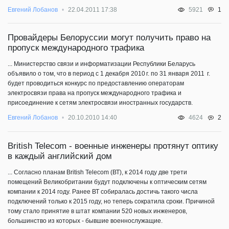
1
Евгений Лобанов
22.04.2011 17:38
5921
Провайдеры Белоруссии могут получить право на
пропуск международного трафика
... Министерство связи и информатизации Республики Беларусь
объявило о том, что в период с 1 декабря 2010 г. по 31 января 2011 г.
будет проводиться конкурс по предоставлению операторам
электросвязи права на пропуск международного трафика и
присоединение к сетям электросвязи иностранных государств.
2
Евгений Лобанов
20.10.2010 14:40
4624
British Telecom - военные инженеры протянут оптику
в каждый английский дом
... Согласно планам British Telecom (ВТ), к 2014 году две трети
помещений Великобритании будут подключены к оптическим сетям
компании к 2014 году. Ранее ВТ собиралась достичь такого числа
подключений только к 2015 году, но теперь сократила сроки. Причиной
тому стало принятие в штат компании 520 новых инженеров,
большинство из которых - бывшие военнослужащие.