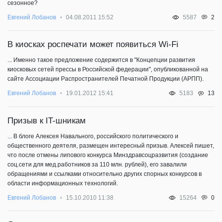
сезонное?
2
Евгений Лобанов
04.08.2011 15:52
5587
В киосках роспечати может появиться Wi-Fi
... Именно такое предложение содержится в "Концепции развития
киосковых сетей прессы в Российской федерации", опубликованной на
сайте Ассоциации Распространителей Печатной Продукции (АРПП).
13
Евгений Лобанов
19.01.2012 15:41
5183
Призыв к IT-шникам
... В блоге Алексея Навального, российского политического и
общественного деятеля, размещен интересный призыв. Алексей пишет,
что после отмены липового конкурса Минздравсоцразвития (создание
соц.сети для мед.работников за 110 млн. рублей), его завалили
обращениями и ссылками относительно других спорных конкурсов в
области информационных технологий.
0
Евгений Лобанов
15.10.2010 11:38
15264