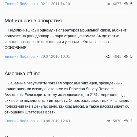
5
Евгений Лобанов
02.11.2011 14:10
4077
Мобильная бюрократия
... Подключившись к одному из операторов мобильной связи, абонент
получает на руки договор — пара страниц формата А4 где кратко
изложены основные положения и условия... Ключевое слово
ОСНОВНЫЕ.
5
Евгений Лобанов
29.07.2010 10:01
4845
Америка offline
... Забавные результаты показал опрос американцев, проведенный
принстонскими исследователями из Princeton Survey Research
Associates. Если верить этому исследованию, то 21% американцев до
сих пор не подключены к интернету. Опрос раскрывает причины такого
положения (не в деньгах дело, как оказалось), а также рассказывает об
отношении штатовцев к сети.
2
Евгений Лобанов
13.08.2010 12:43
5870