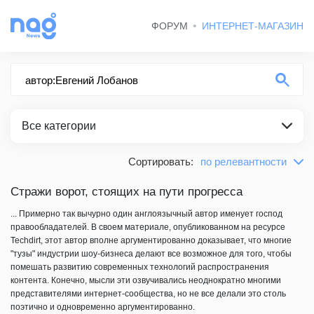
ФОРУМ
ИНТЕРНЕТ-МАГАЗИН
Все категории
Сортировать:
по релевантности
по релевантности
ВСЕ КАТЕГОРИИ
сначала новые
Стражи ворот, стоящих на пути прогресса
СТАТЬИ
сначала старые
... Примерно так вычурно один англоязычный автор именует господ
правообладателей. В своем материале, опубликованном на ресурсе
НОВОСТИ
Techdirt, этот автор вполне аргументированно доказывает, что многие
"тузы" индустрии шоу-бизнеса делают все возможное для того, чтобы
ВЕСЕЛЫЕ КАРТИНКИ
помешать развитию современных технологий распространения
контента. Конечно, мысли эти озвучивались неоднократно многими
представителями интернет-сообщества, но не все делали это столь
поэтично и одновременно аргументированно.