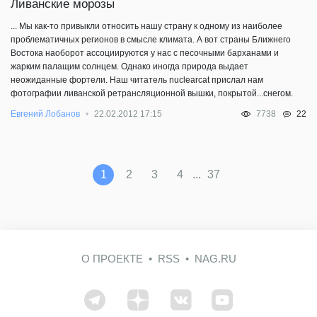
Ливанские морозы
... Мы как-то привыкли относить нашу страну к одному из наиболее
проблематичных регионов в смысле климата. А вот страны Ближнего
Востока наоборот ассоциируются у нас с песочными барханами и
жарким палащим солнцем. Однако иногда природа выдает
неожиданные фортели. Наш читатель nuclearcat прислал нам
фотографии ливанской ретрансляционной вышки, покрытой...снегом.
22
Евгений Лобанов
22.02.2012 17:15
7738
...
1
2
3
4
37
О ПРОЕКТЕ
RSS
NAG.RU