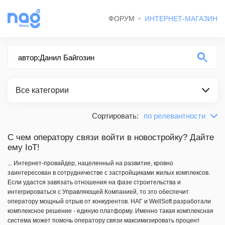
ФОРУМ
ИНТЕРНЕТ-МАГАЗИН
Все категории
Сортировать:
по релевантности
по релевантности
ВСЕ КАТЕГОРИИ
сначала новые
С чем оператору связи войти в новостройку? Дайте
ему IoT!
СТАТЬИ
сначала старые
... Интернет-провайдер, нацеленный на развитие, кровно
заинтересован в сотрудничестве с застройщиками жилых комплексов.
Если удастся завязать отношения на фазе строительства и
интегрироваться с Управляющей Компанией, то это обеспечит
оператору мощный отрыв от конкурентов. НАГ и WellSoft разработали
комплексное решение - единую платформу. Именно такая комплексная
система может помочь оператору связи максимизировать процент