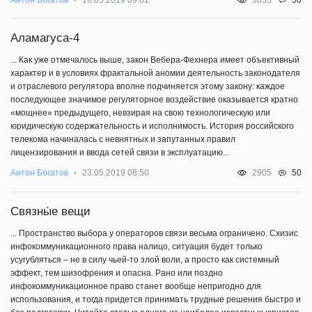
Аламагуса-4
... Как уже отмечалось выше, закон Вебера-Фехнера имеет объективный
характер и в условиях фрактальной аномии деятельность законодателя
и отраслевого регулятора вполне подчиняется этому закону: каждое
последующее значимое регуляторное воздействие оказывается кратно
«мощнее» предыдущего, невзирая на свою технологическую или
юридическую содержательность и исполнимость. История российского
телекома начиналась с невнятных и запутанных правил
лицензирования и ввода сетей связи в эксплуатацию...
50
Антон Богатов
23.05.2019 08:50
2905
Связны́е вещи
... Пространство выбора у операторов связи весьма ограничено. Схизис
инфокоммуникационного права налицо, ситуация будет только
усугубляться – не в силу чьей-то злой воли, а просто как системный
эффект, тем шизофрения и опасна. Рано или поздно
инфокоммуникационное право станет вообще непригодно для
использования, и тогда придется принимать трудные решения быстро и