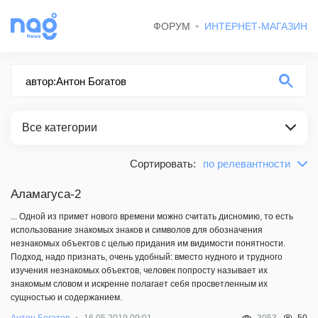
ФОРУМ
ИНТЕРНЕТ-МАГАЗИН
Все категории
Сортировать:
по релевантности
по релевантности
ВСЕ КАТЕГОРИИ
сначала новые
Аламагуса-2
СТАТЬИ
сначала старые
... Одной из примет нового времени можно считать дисномию, то есть
использование знакомых знаков и символов для обозначения
незнакомых объектов с целью придания им видимости понятности.
Подход, надо признать, очень удобный: вместо нудного и трудного
изучения незнакомых объектов, человек попросту называет их
знакомым словом и искренне полагает себя просветленным их
сущностью и содержанием.
50
Антон Богатов
16.05.2019 09:01
3053