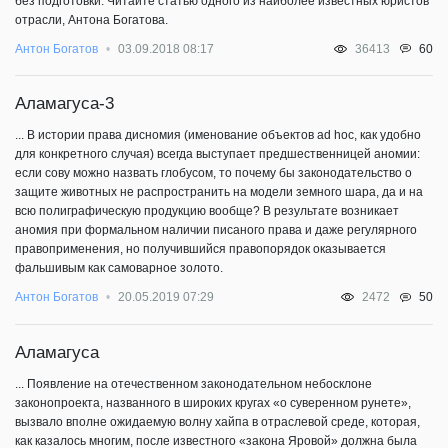
без подготовки. Читайте статью одного из наиболее известных юристов
отрасли, Антона Богатова.
60
Антон Богатов
03.09.2018 08:17
36413
Аламагуса-3
... В истории права дисномия (именование объектов ad hoc, как удобно
для конкретного случая) всегда выступает предшественницей аномии:
если сову можно назвать глобусом, то почему бы законодательство о
защите животных не распространить на модели земного шара, да и на
всю полиграфическую продукцию вообще? В результате возникает
аномия при формальном наличии писаного права и даже регулярного
правоприменения, но получившийся правопорядок оказывается
фальшивым как самоварное золото.
50
Антон Богатов
20.05.2019 07:29
2472
​Аламагуса
... Появление на отечественном законодательном небосклоне
законопроекта, названного в широких кругах «о суверенном рунете»,
вызвало вполне ожидаемую волну хайпа в отраслевой среде, которая,
как казалось многим, после известного «закона Яровой» должна была