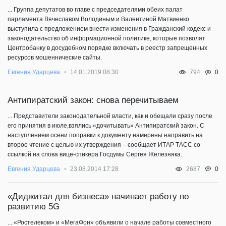
... Группа депутатов во главе с председателями обеих палат
парламента Вячеславом Володиным и Валентиной Матвиенко
выступила с предложением внести изменения в Гражданский кодекс и
законодательство об информационной политике, которые позволят
Центробанку в досудебном порядке включать в реестр запрещенных
ресурсов мошеннические сайты.
0
Евгения Ударцева
14.01.2019 08:30
794
Антипиратский закон: снова перечитываем
... Представители законодательной власти, как и обещали сразу после
его принятия в июле,взялись «дочитывать» Антипиратский закон. С
наступлением осени поправки к документу намерены направить на
второе чтение с целью их утверждения – сообщает ИТАР ТАСС со
ссылкой на слова вице-спикера Госдумы Сергея Железняка.
0
Евгения Ударцева
23.08.2014 17:28
2687
«Диджитал для бизнеса» начинает работу по
развитию 5G
... «Ростелеком» и «МегаФон» объявили о начале работы совместного