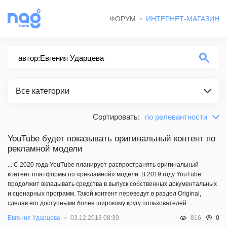
ФОРУМ
ИНТЕРНЕТ-МАГАЗИН
Все категории
Сортировать:
по релевантности
по релевантности
ВСЕ КАТЕГОРИИ
сначала новые
YouTube будет показывать оригинальный контент по
рекламной модели
НОВОСТИ
сначала старые
... С 2020 года YouTube планирует распространять оригинальный
БЛОГ НАГ
контент платформы по «рекламной» модели. В 2019 году YouTube
продолжит вкладывать средства в выпуск собственных документальных
ВЕСЕЛЫЕ КАРТИНКИ
и сценарных программ. Такой контент переведут в раздел Original,
сделав его доступными более широкому кругу пользователей.
0
Евгения Ударцева
03.12.2018 08:30
816