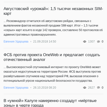
Августовский «урожай»: 1,5 тысячи незаконных SIM-
карт
... Роскомнадзор отчитался об августовских рейдах, связанных с
выявлением фактов незаконной продажи SIM-карт. Итог – 1,5 тысячи
«серых» карт изъято в ходе 142 проверок, составлено 50 протоколов об
административных правонарушениях.
0
Евгения Ударцева
21.09.2018 14:50
1307
ФСБ против проекта OneWeb и предлагает создать
отечественный аналог
... Высокоскоростной спутниковый интернет по проекту OneWeb может
оказаться недоступным на территории России. ФСБ выступила против
развёртывания спутников над территорией РФ, высказав опасения о
потенциальной угрозе национальной безопасности государства.
0
Евгения Ударцева
26.10.2018 08:20
2627
В «умной» Калуге намеренно создадут «мёртвые
зоны» в черте города