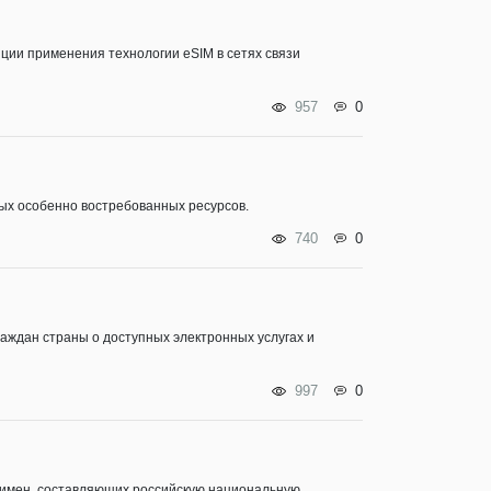
пции применения технологии eSIM в сетях связи
957
0
рых особенно востребованных ресурсов.
740
0
раждан страны о доступных электронных услугах и
997
0
 имен, составляющих российскую национальную