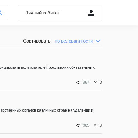
Личный кабинет
Войти через Форум
Сортировать:
по релевантности
по релевантности
Регистрация
сначала новые
Забыли пароль?
сначала старые
фицировать пользователей российских обязательных
897
0
ударственных органов различных стран на удалении и
885
0