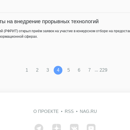
ты на внедрение прорывных технологий
ий (РФРИТ) открыл приём заявок на участие в конкурсном отборе на предост
формационной сферах.
...
1
2
3
4
5
6
7
229
О ПРОЕКТЕ
RSS
NAG.RU