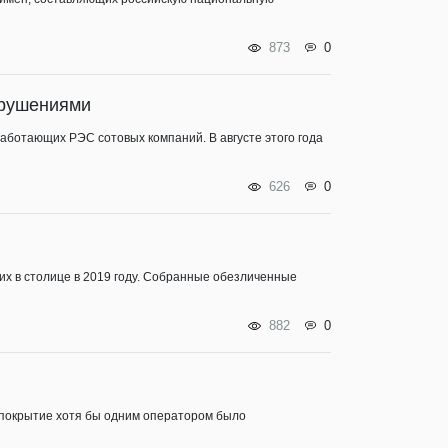
873
0
арушениями
аботающих РЭС сотовых компаний. В августе этого года
626
0
их в столице в 2019 году. Собранные обезличенные
882
0
 покрытие хотя бы одним оператором было