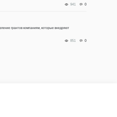
941
0
авление грантов компаниям, которые внедряют
851
0