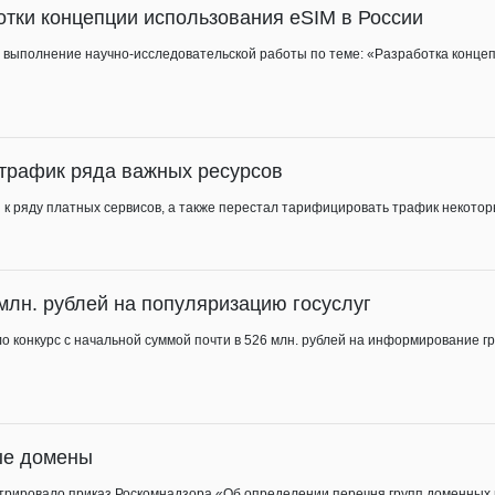
отки концепции использования eSIM в России
 на выполнение научно-исследовательской работы по теме: «Разработка конце
трафик ряда важных ресурсов
п к ряду платных сервисов, а также перестал тарифицировать трафик некото
млн. рублей на популяризацию госуслуг
ло конкурс с начальной суммой почти в 526 млн. рублей на информирование г
ые домены
истрировало приказ Роскомнадзора «Об определении перечня групп доменных