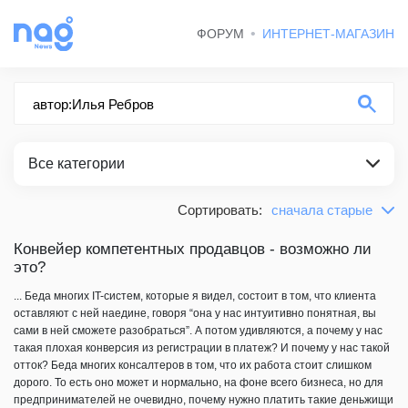
ФОРУМ
ИНТЕРНЕТ-МАГАЗИН
Все категории
Сортировать:
сначала старые
по релевантности
ВСЕ КАТЕГОРИИ
сначала новые
Конвейер компетентных продавцов - возможно ли
это?
СТАТЬИ
сначала старые
... Беда многих IT-систем, которые я видел, состоит в том, что клиента
оставляют с ней наедине, говоря “она у нас интуитивно понятная, вы
сами в ней сможете разобраться”. А потом удивляются, а почему у нас
такая плохая конверсия из регистрации в платеж? И почему у нас такой
отток? Беда многих консалтеров в том, что их работа стоит слишком
дорого. То есть оно может и нормально, на фоне всего бизнеса, но для
предпринимателей не очевидно, почему нужно платить такие деньжищи