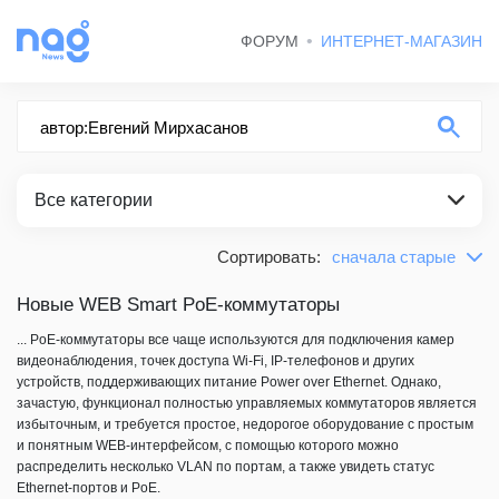
ФОРУМ
ИНТЕРНЕТ-МАГАЗИН
Все категории
Сортировать:
сначала старые
по релевантности
ВСЕ КАТЕГОРИИ
сначала новые
Новые WEB Smart PoE-коммутаторы
СТАТЬИ
сначала старые
... PoE-коммутаторы все чаще используются для подключения камер
видеонаблюдения, точек доступа Wi-Fi, IP-телефонов и других
устройств, поддерживающих питание Power over Ethernet. Однако,
зачастую, функционал полностью управляемых коммутаторов является
избыточным, и требуется простое, недорогое оборудование с простым
и понятным WEB-интерфейсом, с помощью которого можно
распределить несколько VLAN по портам, а также увидеть статус
Ethernet-портов и PoE.