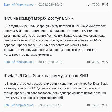
6
Евгений Мирхасанов
02.03.2020 10:40
7260
IPv6 на коммутаторах доступа SNR
... Сегодня мы решили затронуть тему настройки IPv6 на коммутаторах
доступа SNR. Не станем писать банальностей, вроде "IPv4-адреса
заканчиваются", но вспомним Республику Беларусь, где уже около года
действует закон об обязательном предоставлении абонентам IPv6-
адресов. Предоставление IPv6-адресов также может стать
конкурентным преимуществом для операторов связи, это можно
использовать в целях маркетинга.
0
Евгений Мирхасанов
30.12.2020 08:30
3190
IPv4/IPv6 Dual Stack на коммутаторах SNR
... В этой статье мы рассмотрим один из сценариев настройки Dual Stack
на коммутаторах SNR. Делается это довольно просто. На тестовом
стенде проверили работоспособность одновременного использования
IPv4, IPv6 и связанных с ними технологий.
0
Евгений Мирхасанов
19.03.2021 06:10
1202