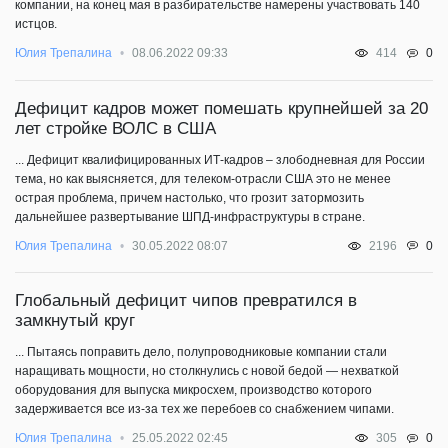
компании, на конец мая в разбирательстве намерены участвовать 140
истцов.
0
Юлия Трепалина
08.06.2022 09:33
414
Дефицит кадров может помешать крупнейшей за 20
лет стройке ВОЛС в США
... Дефицит квалифицированных ИТ-кадров – злободневная для России
тема, но как выясняется, для телеком-отрасли США это не менее
острая проблема, причем настолько, что грозит затормозить
дальнейшее развертывание ШПД-инфраструктуры в стране.
0
Юлия Трепалина
30.05.2022 08:07
2196
Глобальный дефицит чипов превратился в
замкнутый круг
... Пытаясь поправить дело, полупроводниковые компании стали
наращивать мощности, но столкнулись с новой бедой — нехваткой
оборудования для выпуска микросхем, производство которого
задерживается все из-за тех же перебоев со снабжением чипами.
0
Юлия Трепалина
25.05.2022 02:45
305