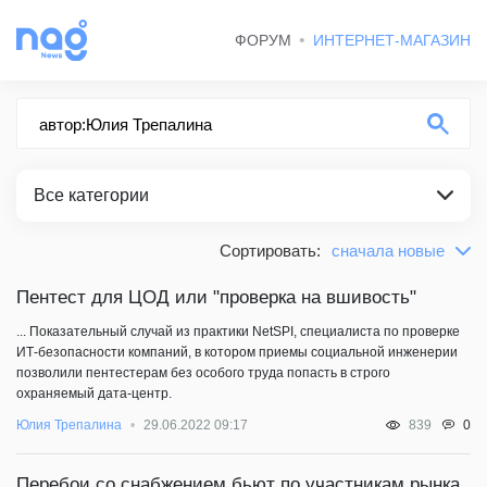
ФОРУМ
ИНТЕРНЕТ-МАГАЗИН
Все категории
Сортировать:
сначала новые
по релевантности
ВСЕ КАТЕГОРИИ
сначала новые
Пентест для ЦОД или "проверка на вшивость"
СТАТЬИ
сначала старые
... Показательный случай из практики NetSPI, специалиста по проверке
ИТ-безопасности компаний, в котором приемы социальной инженерии
НОВОСТИ
позволили пентестерам без особого труда попасть в строго
охраняемый дата-центр.
БЛОГ НАГ
0
Юлия Трепалина
29.06.2022 09:17
839
ВЕСЕЛЫЕ КАРТИНКИ
Перебои со снабжением бьют по участникам рынка