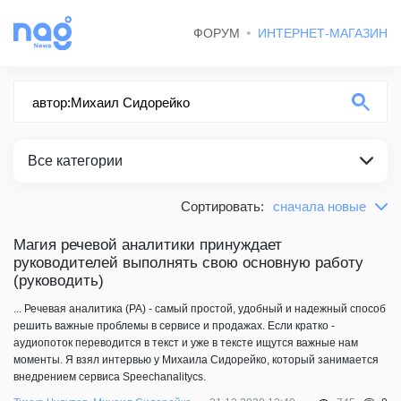
ФОРУМ
ИНТЕРНЕТ-МАГАЗИН
Все категории
Сортировать:
сначала новые
по релевантности
ВСЕ КАТЕГОРИИ
сначала новые
Магия речевой аналитики принуждает
руководителей выполнять свою основную работу
СТАТЬИ
сначала старые
(руководить)
... Речевая аналитика (РА) - самый простой, удобный и надежный способ
решить важные проблемы в сервисе и продажах. Если кратко -
аудиопоток переводится в текст и уже в тексте ищутся важные нам
моменты. Я взял интервью у Михаила Сидорейко, который занимается
внедрением сервиса Speechanalitycs.