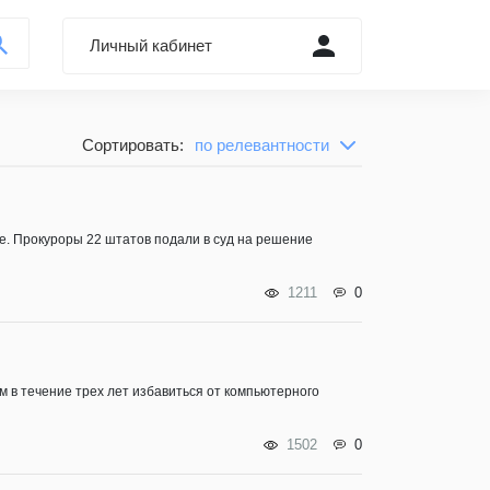
Личный кабинет
Войти через Форум
Сортировать:
по релевантности
по релевантности
Регистрация
сначала новые
Забыли пароль?
сначала старые
ссе. Прокуроры 22 штатов подали в суд на решение
1211
0
м в течение трех лет избавиться от компьютерного
1502
0