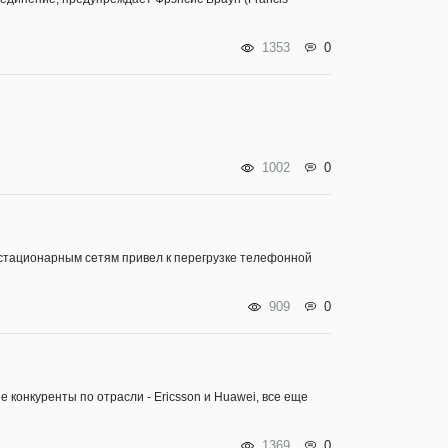
1353
0
1002
0
 и стационарным сетям привел к перегрузке телефонной
909
0
е конкуренты по отрасли - Ericsson и Huawei, все еще
1369
0