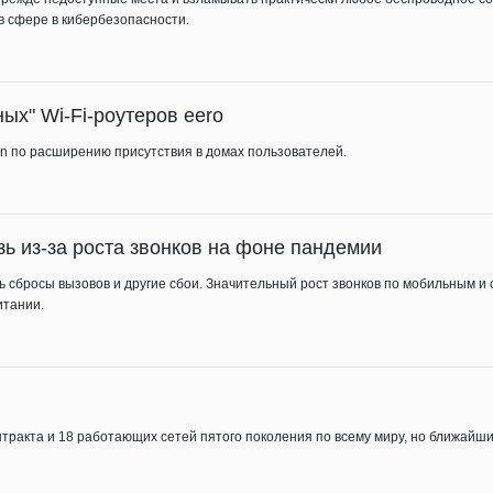
в сфере в кибербезопасности.
ых" Wi-Fi-роутеров eero
on по расширению присутствия в домах пользователей.
ь из-за роста звонков на фоне пандемии
ились сбросы вызовов и другие сбои. Значительный рост звонков по мобильным
итании.
онтракта и 18 работающих сетей пятого поколения по всему миру, но ближайши