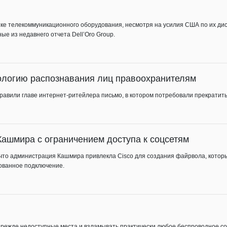
ынке телекоммуникационного оборудования, несмотря на усилия США по их ди
ые из недавнего отчета Dell’Oro Group.
ологию распознавания лиц правоохранителям
правили главе интернет-ритейлера письмо, в котором потребовали прекратит
Кашмира с ограничением доступа к соцсетям
, что администрация Кашмира привлекла Cisco для создания файрвола, котор
ированное подключение.
 прежде недоступные места и взламывать практически любое беспроводное со