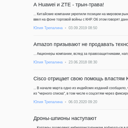
А Huawei и ZTE - трын-трава!
... Китайские компании укрепили позиции на мировом р
ввел на фоне торговой войны с КНР. Об этом говорят данн
Юлия Трепалина
03.09.2019 08:50
Amazon призывают не продавать техн
... Акционеры компании, вслед за правозащитниками, на
Юлия Трепалина
23.06.2018 08:30
Cisco отрицает свою помощь властям 
... В начале марта одно из индийских изданий сообщило
из "черного списка", в том числе к соцсетям через фикс
Юлия Трепалина
06.03.2020 09:20
Дроны-шпионы наступают
... Коптеры позволяют киберпреступникам добираться в