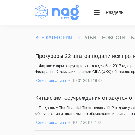
Разделы
Статьи
Блог НАГ
ВСЕ КАТЕГОРИИ
СТАТЬИ
НОВОСТИ
Б
Золотой фонд Nag.Ru
Вебинары
Прокуроры 22 штатов подали иск прот
Веселые картинки
... Жаркие споры вокруг принятого в декабре 2017 года 
Федеральной комиссии по связи США (ФKK) об отмене пр
Юлия Трепалина
19.01.2018 16:02
Китайские госучреждения откажутся о
... По данным The Financial Times, власти КНР отдали 
оборудования и программного обеспечения иностранного
Юлия Трепалина
10.12.2019 11:00