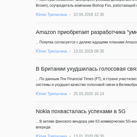
Brown), соучредитель компании Bishop Fox, работающей 
Юлия Трепалина
10.04.2018 12:30
Amazon приобретает разработчика "умн
... Покупка согласуется с далеко идущими планами Amaz
Юлия Трепалина
13.02.2019 09:30
В Британии ухудшилась голосовая связ
... По данным The Financial Times (FT), в стране участ
системы и ухудшил качество голосовой связи в Великобр
Юлия Трепалина
25.03.2020 16:14
Nokia похвасталась успехами в 5G
... В активе финского вендора уже 63 коммерческих 5G-к
впереди.
Юлия Трепалина
13.01.2020 09:30