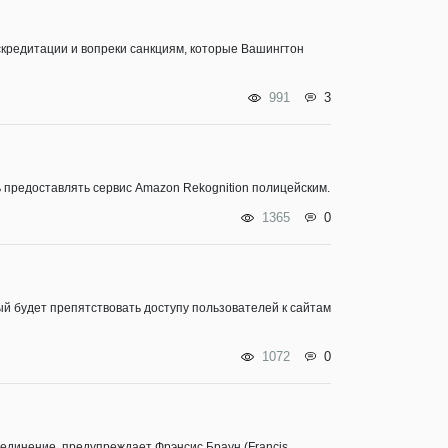
скредитации и вопреки санкциям, которые Вашингтон
991
3
ь предоставлять сервис Amazon Rekognition полицейским.
1365
0
ый будет препятствовать доступу пользователей к сайтам
1072
0
единение, предупреждает Фрэнсис Браун (Francis