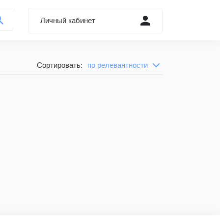
Личный кабинет
Войти через Форум
Сортировать:
по релевантности
по релевантности
Регистрация
сначала новые
Забыли пароль?
сначала старые